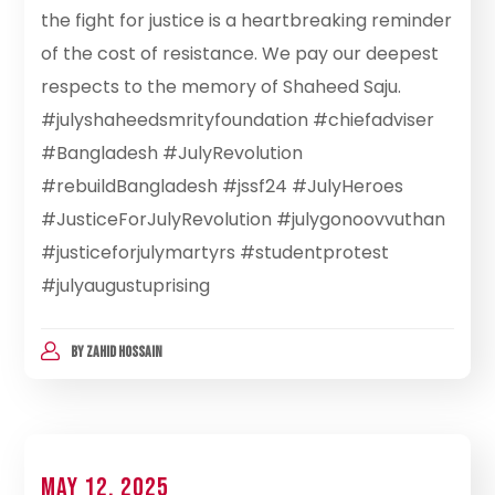
the fight for justice is a heartbreaking reminder
of the cost of resistance. We pay our deepest
respects to the memory of Shaheed Saju.
#julyshaheedsmrityfoundation #chiefadviser
#Bangladesh #JulyRevolution
#rebuildBangladesh #jssf24 #JulyHeroes
#JusticeForJulyRevolution #julygonoovvuthan
#justiceforjulymartyrs #studentprotest
#julyaugustuprising
BY
ZAHID HOSSAIN
May 12, 2025