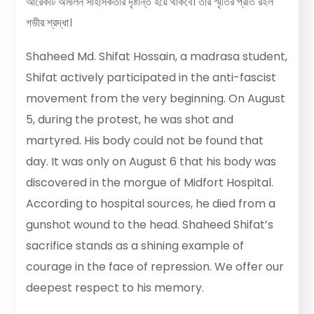
আরেকটি অমলিন সাহসিকতার দৃষ্টান্ত হয়ে থাকবে। তাঁর স্মৃতির প্রতি রইল
গভীর শ্রদ্ধা।
Shaheed Md. Shifat Hossain, a madrasa student,
Shifat actively participated in the anti-fascist
movement from the very beginning. On August
5, during the protest, he was shot and
martyred. His body could not be found that
day. It was only on August 6 that his body was
discovered in the morgue of Midfort Hospital.
According to hospital sources, he died from a
gunshot wound to the head. Shaheed Shifat’s
sacrifice stands as a shining example of
courage in the face of repression. We offer our
deepest respect to his memory.