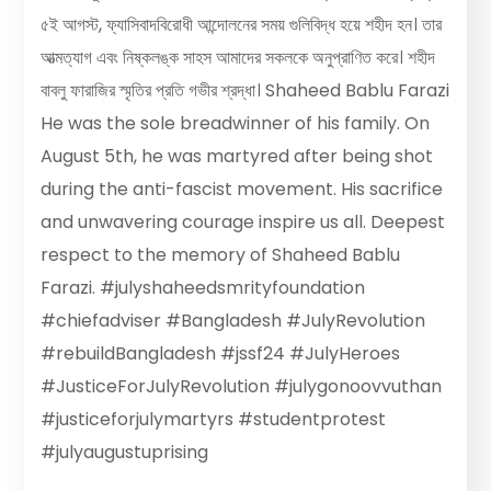
৫ই আগস্ট, ফ্যাসিবাদবিরোধী আন্দোলনের সময় গুলিবিদ্ধ হয়ে শহীদ হন। তার
আত্মত্যাগ এবং নিষ্কলঙ্ক সাহস আমাদের সকলকে অনুপ্রাণিত করে। শহীদ
বাবলু ফারাজির স্মৃতির প্রতি গভীর শ্রদ্ধা। Shaheed Bablu Farazi
He was the sole breadwinner of his family. On
August 5th, he was martyred after being shot
during the anti-fascist movement. His sacrifice
and unwavering courage inspire us all. Deepest
respect to the memory of Shaheed Bablu
Farazi. #julyshaheedsmrityfoundation
#chiefadviser #Bangladesh #JulyRevolution
#rebuildBangladesh #jssf24 #JulyHeroes
#JusticeForJulyRevolution #julygonoovvuthan
#justiceforjulymartyrs #studentprotest
#julyaugustuprising