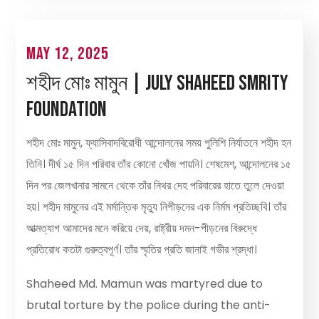
May 12, 2025
শহীদ মোঃ মামুন | July Shaheed Smrity
Foundation
শহীদ মোঃ মামুন, ফ্যাসিবাদবিরোধী আন্দোলনের সময় পুলিশি নির্যাতনে শহীদ হন
তিনি। দীর্ঘ ১৫ দিন পরিবার তাঁর কোনো খোঁজ পায়নি। শেষমেশ, আন্দোলনের ১৫
দিন পর জেলখানার সামনে থেকে তাঁর নিথর দেহ পরিবারের হাতে তুলে দেওয়া
হয়। শহীদ মামুনের এই মর্মান্তিক মৃত্যু নিপীড়নের এক নির্মম প্রতিচ্ছবি। তাঁর
আত্মত্যাগ আমাদের মনে করিয়ে দেয়, রাষ্ট্রীয় দমন-পীড়নের বিরুদ্ধে
প্রতিরোধ কতটা গুরুত্বপূর্ণ। তাঁর স্মৃতির প্রতি জানাই গভীর শ্রদ্ধা।
Shaheed Md. Mamun was martyred due to
brutal torture by the police during the anti-