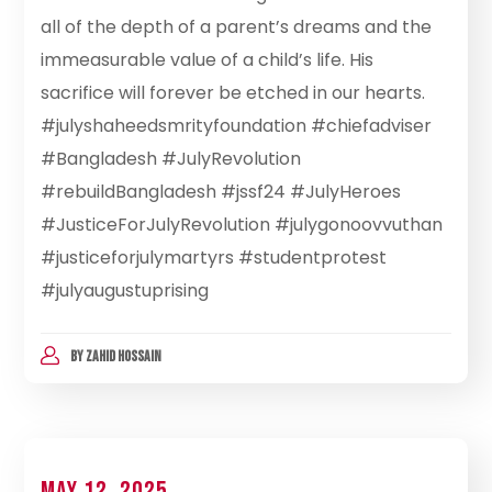
all of the depth of a parent’s dreams and the
immeasurable value of a child’s life. His
sacrifice will forever be etched in our hearts.
#julyshaheedsmrityfoundation #chiefadviser
#Bangladesh #JulyRevolution
#rebuildBangladesh #jssf24 #JulyHeroes
#JusticeForJulyRevolution #julygonoovvuthan
#justiceforjulymartyrs #studentprotest
#julyaugustuprising
BY
ZAHID HOSSAIN
May 12, 2025