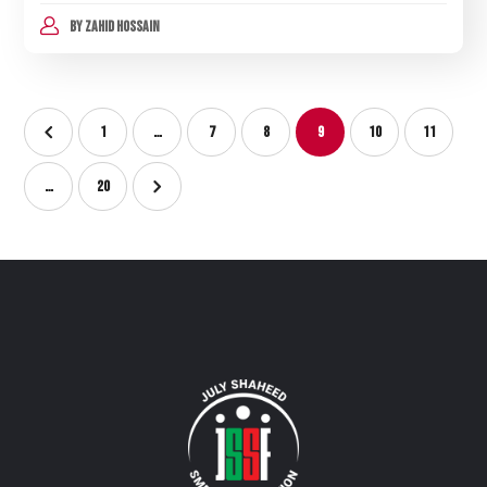
BY
ZAHID HOSSAIN
1
…
7
8
9
10
11
…
20