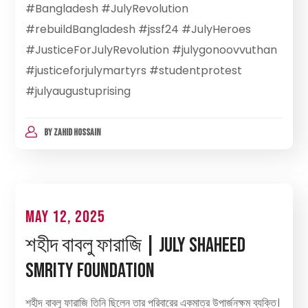
#Bangladesh #JulyRevolution
#rebuildBangladesh #jssf24 #JulyHeroes
#JusticeForJulyRevolution #julygonoovvuthan
#justiceforjulymartyrs #studentprotest
#julyaugustuprising
BY
ZAHID HOSSAIN
May 12, 2025
শহীদ বাবলু ফারাজি | July Shaheed
Smrity Foundation
শহীদ বাবলু ফারাজি তিনি ছিলেন তার পরিবারের একমাত্র উপার্জনক্ষম ব্যক্তি।