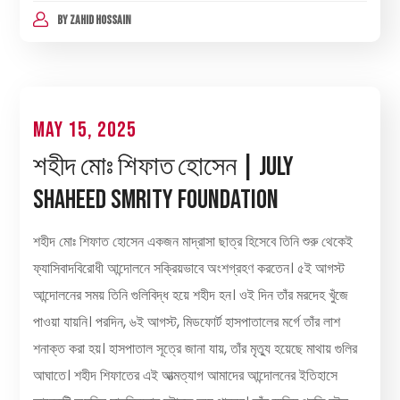
BY
ZAHID HOSSAIN
May 15, 2025
শহীদ মোঃ শিফাত হোসেন | July
Shaheed Smrity Foundation
শহীদ মোঃ শিফাত হোসেন একজন মাদ্রাসা ছাত্র হিসেবে তিনি শুরু থেকেই
ফ্যাসিবাদবিরোধী আন্দোলনে সক্রিয়ভাবে অংশগ্রহণ করতেন। ৫ই আগস্ট
আন্দোলনের সময় তিনি গুলিবিদ্ধ হয়ে শহীদ হন। ওই দিন তাঁর মরদেহ খুঁজে
পাওয়া যায়নি। পরদিন, ৬ই আগস্ট, মিডফোর্ট হাসপাতালের মর্গে তাঁর লাশ
শনাক্ত করা হয়। হাসপাতাল সূত্রে জানা যায়, তাঁর মৃত্যু হয়েছে মাথায় গুলির
আঘাতে। শহীদ শিফাতের এই আত্মত্যাগ আমাদের আন্দোলনের ইতিহাসে