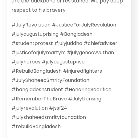
are the backbone of resistance. We pay deep
respect to his bravery.
#JulyRevolution #JusticeForJulyRevolution
#julyaugustuprising #Bangladesh
#studentprotest #julyjuddha #chiefadviser
#justiceforjulymartyrs #julygonoovvuthan
#julyheroes #julyaugustuprise
#RebuildBangladesh #injuredfighters
#JulyShaheedSmrityFoundation
#bangladeshstudent #HonoringSacrifice
#RememberTheBrave #JulyUprising
#julyrevolution #jssf24
#julyshaheedsmrityfoundation
#rebuildBangladesh