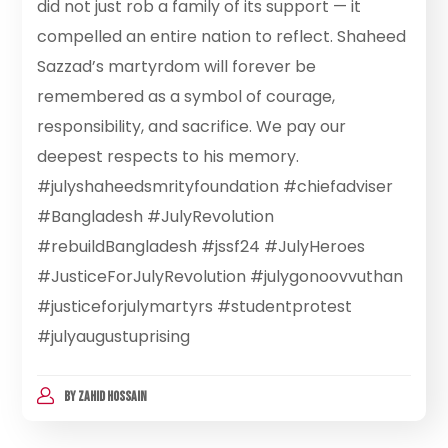
did not just rob a family of its support — it
compelled an entire nation to reflect. Shaheed
Sazzad’s martyrdom will forever be
remembered as a symbol of courage,
responsibility, and sacrifice. We pay our
deepest respects to his memory.
#julyshaheedsmrityfoundation #chiefadviser
#Bangladesh #JulyRevolution
#rebuildBangladesh #jssf24 #JulyHeroes
#JusticeForJulyRevolution #julygonoovvuthan
#justiceforjulymartyrs #studentprotest
#julyaugustuprising
BY
ZAHID HOSSAIN