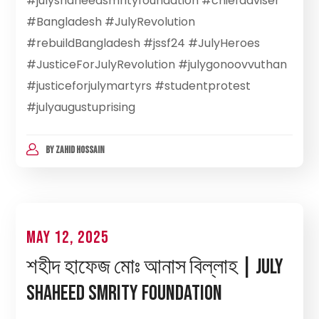
#julyshaheedsmrityfoundation #chiefadviser
#Bangladesh #JulyRevolution
#rebuildBangladesh #jssf24 #JulyHeroes
#JusticeForJulyRevolution #julygonoovvuthan
#justiceforjulymartyrs #studentprotest
#julyaugustuprising
BY
ZAHID HOSSAIN
May 12, 2025
শহীদ হাফেজ মোঃ আনাস বিল্লাহ | July
Shaheed Smrity Foundation