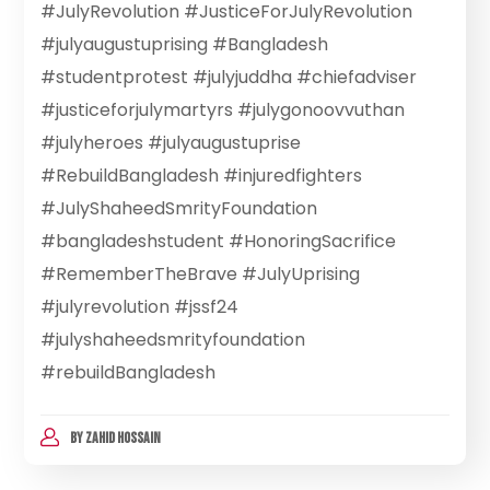
#JulyRevolution #JusticeForJulyRevolution
#julyaugustuprising #Bangladesh
#studentprotest #julyjuddha #chiefadviser
#justiceforjulymartyrs #julygonoovvuthan
#julyheroes #julyaugustuprise
#RebuildBangladesh #injuredfighters
#JulyShaheedSmrityFoundation
#bangladeshstudent #HonoringSacrifice
#RememberTheBrave #JulyUprising
#julyrevolution #jssf24
#julyshaheedsmrityfoundation
#rebuildBangladesh
BY
ZAHID HOSSAIN