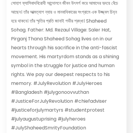
সোহাগ ফ্যাসিবাদবিরোধী আন্দোলনে জীবন উৎসর্গ করে আমাদের হৃদয়ে বেঁচে
আছেন। তাঁর আত্মত্যাগ ন্যায় ও মানবাধিকারের সংগ্রামে এক উজ্জ্বল চিহ্ন
হয়ে থাকবে। তাঁর স্মৃতির প্রতি জানাই গভীর শ্রদ্ধা। Shaheed
Sohag. Father: Md. Rezaul Village: Saler Hat,
Pirganj Thana Shaheed Sohag lives on in our
hearts through his sacrifice in the anti-fascist
movement. His martyrdom stands as a shining
symbol in the struggle for justice and human
rights. We pay our deepest respects to his
memory. #JulyRevolution #JulyHeroes
#Bangladesh #julygonoovvuthan
#JusticeForJulyRevolution #chiefadviser
#justiceforjulymartyrs #studentprotest
#julyaugustuprising #julyheroes
#JulyShaheedSmrityFoundation