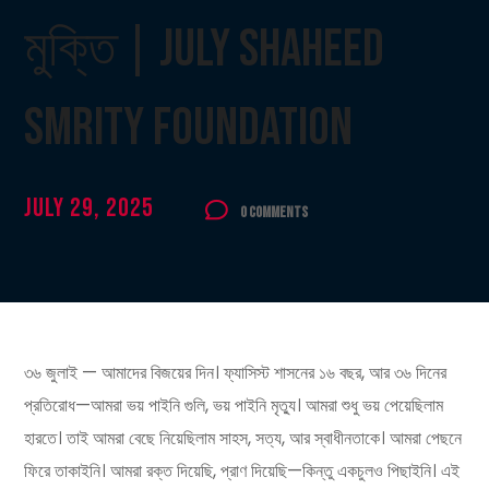
মুক্তি | July Shaheed
Smrity Foundation
July 29, 2025
0 Comments
৩৬ জুলাই — আমাদের বিজয়ের দিন। ফ্যাসিস্ট শাসনের ১৬ বছর, আর ৩৬ দিনের
প্রতিরোধ—আমরা ভয় পাইনি গুলি, ভয় পাইনি মৃত্যু। আমরা শুধু ভয় পেয়েছিলাম
হারতে। তাই আমরা বেছে নিয়েছিলাম সাহস, সত্য, আর স্বাধীনতাকে। আমরা পেছনে
ফিরে তাকাইনি। আমরা রক্ত দিয়েছি, প্রাণ দিয়েছি—কিন্তু একচুলও পিছাইনি। এই