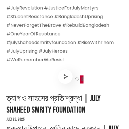
#JulyRevolution #JusticeForJulyMartyrs
#StudentResistance #BangladeshUprising
#NeverForgetTheBrave #RebuildBangladesh
#OneYearOfResistance
#julyshaheedsmrityfoundation #RiseWithThem
#JulyUprising #JulyHeroes
#WeRememberWeResist
15
ত্যাগ ও সাহসের প্রতি শ্রদ্ধা | July
Shaheed Smrity Foundation
July 28, 2025