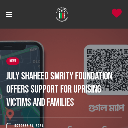
News
July Shaheed Smrity Foundation
Offers Support for Uprising
Victims and Families
OCTOBER 24, 2024