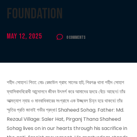
Foundation
May 12, 2025
0 Comments
শহীদ সোহাগ। পিতা: মোঃ রেজাউল গ্রাম: সালের হাট, পিরগঞ্জ থানা শহীদ সোহাগ
ফ্যাসিবাদবিরোধী আন্দোলনে জীবন উৎসর্গ করে আমাদের হৃদয়ে বেঁচে আছেন। তাঁর
আত্মত্যাগ ন্যায় ও মানবাধিকারের সংগ্রামে এক উজ্জ্বল চিহ্ন হয়ে থাকবে। তাঁর
স্মৃতির প্রতি জানাই গভীর শ্রদ্ধা। Shaheed Sohag. Father: Md.
Rezaul Village: Saler Hat, Pirganj Thana Shaheed
Sohag lives on in our hearts through his sacrifice in