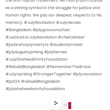
the anti-fascist movement. His martyrdom stands
as a shining symbol in the struggle for justice and
human rights. We pay our deepest respects to his
memory. #JulyRevolution #JulyHeroes
#Bangladesh #julygonoovvuthan
#JusticeForJulyRevolution #chiefadviser
#justiceforjulymartyrs #studentprotest
#julyaugustuprising #julyheroes
#JulyShaheedSmrityFoundation
#RebuildBangladesh #RememberTheBrave
#JulyUprising #StrongerTogether #julyrevolution
#jssf24 #rebuildBangladesh
#julyshaheedsmrityfoundation
20