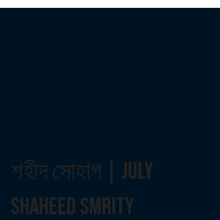
শহীদ সোহাগ | July
Shaheed Smrity