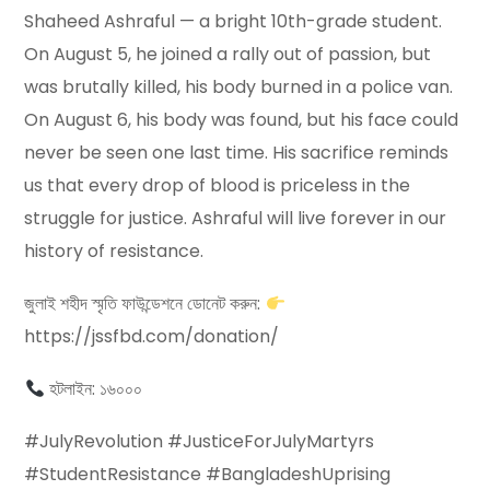
Shaheed Ashraful — a bright 10th-grade student.
On August 5, he joined a rally out of passion, but
was brutally killed, his body burned in a police van.
On August 6, his body was found, but his face could
never be seen one last time. His sacrifice reminds
us that every drop of blood is priceless in the
struggle for justice. Ashraful will live forever in our
history of resistance.
জুলাই শহীদ স্মৃতি ফাউন্ডেশনে ডোনেট করুন:
https://jssfbd.com/donation/
হটলাইন: ১৬০০০
#JulyRevolution #JusticeForJulyMartyrs
#StudentResistance #BangladeshUprising