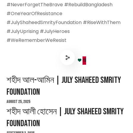
#NeverForgetTheBrave #RebuildBangladesh
#OneYearOfResistance
#JulyShaheedSmrityFoundation #RiseWithThem
#JulyUprising #JulyHeroes
#WeRememberWeResist
15
শহীদ আল-আমিন | July Shaheed Smrity
Foundation
August 25, 2025
শহীদ আলী হোসেন | July Shaheed Smrity
Foundation