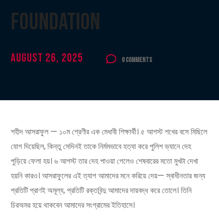
Foundation
August 26, 2025
0 Comments
শহীদ আসরাফুল — ১০ম শ্রেণীর এক মেধাবী শিক্ষার্থী। ৫ আগস্ট শখের বসে মিছিলে
যোগ দিয়েছিল, কিন্তু সেদিনই তাকে নির্মমভাবে হত্যা করে পুলিশ ভ্যানে দেহ
পুড়িয়ে ফেলা হয়। ৬ আগস্ট তার দেহ পাওয়া গেলেও শেষবারের মতো মুখটা দেখা
হয়নি কারও। আসরাফুলের এই ত্যাগ আমাদের মনে করিয়ে দেয়— স্বাধীনতার জন্য
প্রতিটি প্রাণই অমূল্য, প্রতিটি রক্তবিন্দু আমাদের দায়বদ্ধ করে তোলে। তিনি
চিরঅমর হয়ে থাকবেন আমাদের সংগ্রামের ইতিহাসে।