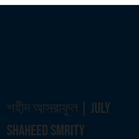
শহীদ আসরাফুল | July
Shaheed Smrity