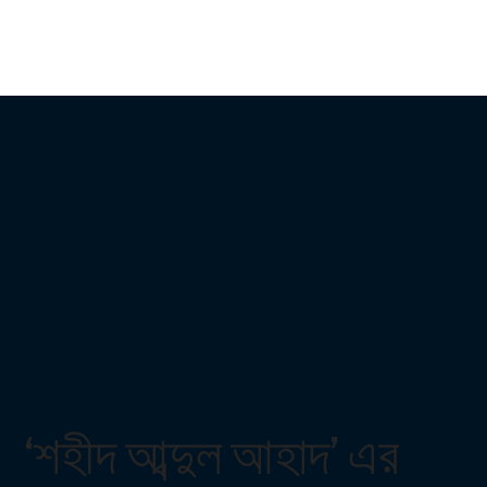
‘শহীদ আব্দুল আহাদ’ এর