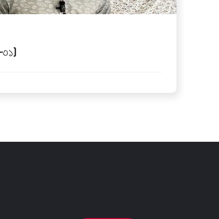
ব–৩১)