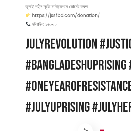
জুলাই শহীদ স্মৃতি ফাউন্ডেশনে ডোনেট করুন:
https://jssfbd.com/donation/
হটলাইন: ১৬০০০
JulyRevolution #Just
#BangladeshUprising
#OneYearOfResistance
#JulyUprising #JulyH