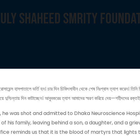
 July Shaheed Smrity Founda
সায়েন্স হাসপাতালে ভর্তি হন। চার দিন চিকিৎসাধীন থেকে শেষ নিঃশ্বাস ত্যাগ করেন। তিনি 
ৎ নিয়ে দুশ্চিন্তায় দিন কাটাচ্ছেন। আবুবকরের ত্যাগ আমাদের স্মরণ করিয়ে দেয়—শহীদদের র
, he was shot and admitted to Dhaka Neuroscience Hospit
his family, leaving behind a son, a daughter, and a grievi
ifice reminds us that it is the blood of martyrs that light