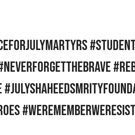
iceForJulyMartyrs #Studen
 #NeverForgetTheBrave #Re
 #JulyShaheedSmrityFound
eroes #WeRememberWeResis