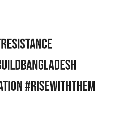
tResistance
buildBangladesh
ation #RiseWithThem
t