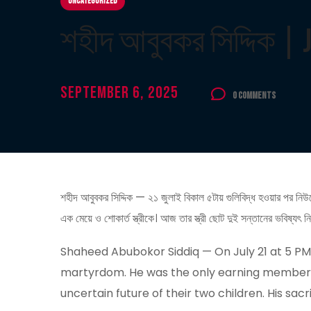
Uncategorized
শহীদ আবুবকর সিদ্দিক |
September 6, 2025
0 Comments
শহীদ আবুবকর সিদ্দিক — ২১ জুলাই বিকাল ৫টায় গুলিবিদ্ধ হওয়ার পর নিউরো
এক মেয়ে ও শোকার্ত স্ত্রীকে। আজ তার স্ত্রী ছোট দুই সন্তানের ভবিষ্য
Shaheed Abubokor Siddiq — On July 21 at 5 PM
martyrdom. He was the only earning member of 
uncertain future of their two children. His sacr