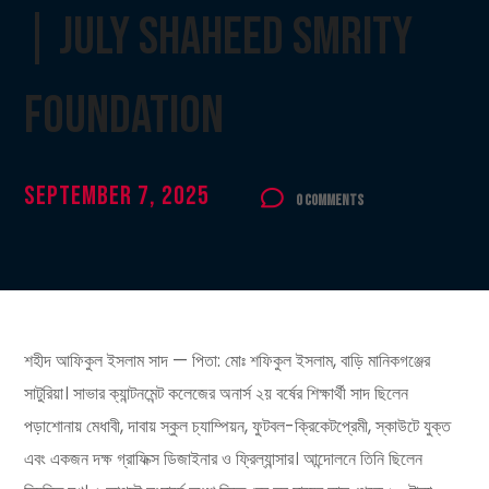
| July Shaheed Smrity
Foundation
September 7, 2025
0 Comments
শহীদ আফিকুল ইসলাম সাদ — পিতা: মোঃ শফিকুল ইসলাম, বাড়ি মানিকগঞ্জের
সাটুরিয়া। সাভার ক্যান্টনমেন্ট কলেজের অনার্স ২য় বর্ষের শিক্ষার্থী সাদ ছিলেন
পড়াশোনায় মেধাবী, দাবায় স্কুল চ্যাম্পিয়ন, ফুটবল-ক্রিকেটপ্রেমী, স্কাউটে যুক্ত
এবং একজন দক্ষ গ্রাফিক্স ডিজাইনার ও ফ্রিল্যান্সার। আন্দোলনে তিনি ছিলেন