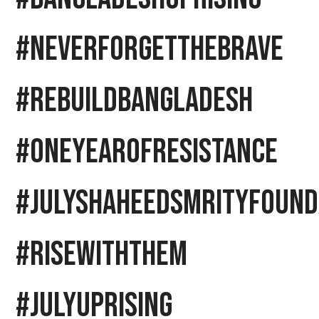
#NeverForgetTheBrave
#RebuildBangladesh
#OneYearOfResistance
#JulyShaheedSmrityFound
#RiseWithThem
#JulyUprising