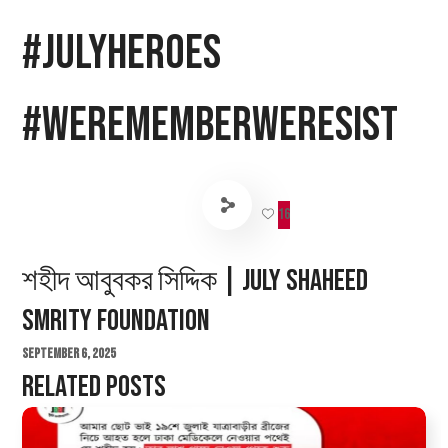
#JulyHeroes
#WeRememberWeResist
16
শহীদ আবুবকর সিদ্দিক | July Shaheed
Smrity Foundation
September 6, 2025
Related Posts