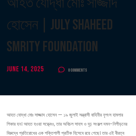
আহত যোদ্ধা মোঃ সাজ্জাদ
হোসেন | July Shaheed
Smrity Foundation
June 14, 2025
0 Comments
আহত যোদ্ধা মোঃ সাজ্জাদ হোসেন — ১৯ জুলাই সন্ত্রাসী বাহিনীর নৃশংস হামলার
শিকার হন। আহত হওয়া সত্ত্বেও, তার অবিচল সাহস ও দৃঢ় সংকল্প দমন-নিপীড়নের
বিরুদ্ধে প্রতিরোধের এক শক্তিশালী প্রতীক হিসেবে রয়ে গেছে। তার এই বীরত্ব