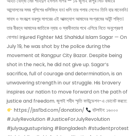
আহত যোদ্ধা মোঃ শাহিদুল ইসলাম সাগর — ১৯ জুলাই রংপুর সিটি বাজারে
আন্দোলনের সময় পুলিশের গুলিবিদ্ধ হন। গুলি তার গলায় লেগেও তিনি হার মানেননি।
সাহস ও সংকল্পে ভরপুর সাগরের এই আত্মত্যাগ আমাদের সংগ্রামের অটুট শক্তি।
তার বীরত্ব আমাদের জাতিকে ন্যায় ও স্বাধীনতার পথে এগিয়ে নিতে অনুপ্রেরণা
যোগায়। Injured Fighter Md. Shahidul Islam Sagar — On
July 19, he was shot by the police during the
movement at Rangpur City Bazar. Despite being
shot in the neck, he did not give up. Sagar’s
sacrifice, full of courage and determination, is an
unwavering strength in our struggle. His bravery
inspires our nation to move forward on the path of
justice and freedom. জুলাই শহীদ স্মৃতি ফাউন্ডেশন-এ ডোনেট করতে:
https://jssfbd.com/donation/
হটলাইন: ১৬০০০
#JulyRevolution #JusticeForJulyRevolution
#julyaugustuprising #Bangladesh #studentprotest