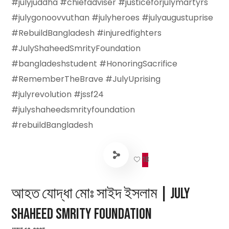
#julyjuddha #chiefadviser #justiceforjulymartyrs
#julygonoovvuthan #julyheroes #julyaugustuprise
#RebuildBangladesh #injuredfighters
#JulyShaheedSmrityFoundation
#bangladeshstudent #HonoringSacrifice
#RememberTheBrave #JulyUprising
#julyrevolution #jssf24
#julyshaheedsmrityfoundation
#rebuildBangladesh
18
আহত যোদ্ধা মোঃ সাইদ ইসলাম | July
Shaheed Smrity Foundation