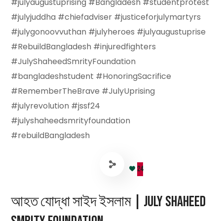
#julyaugustuprising #Bangladesh #studentprotest
#julyjuddha #chiefadviser #justiceforjulymartyrs
#julygonoovvuthan #julyheroes #julyaugustuprise
#RebuildBangladesh #injuredfighters
#JulyShaheedSmrityFoundation
#bangladeshstudent #HonoringSacrifice
#RememberTheBrave #JulyUprising
#julyrevolution #jssf24
#julyshaheedsmrityfoundation
#rebuildBangladesh
24
আহত যোদ্ধা সাইদ ইসলাম | July Shaheed