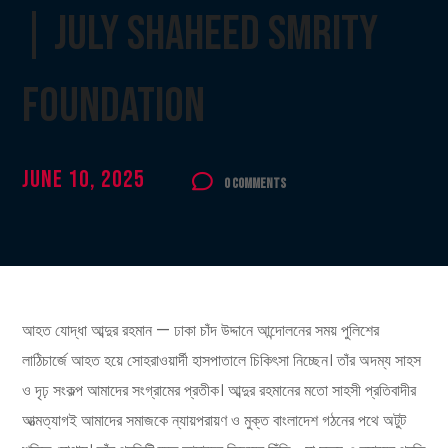
| July Shaheed Smrity
Foundation
June 10, 2025
0 Comments
আহত যোদ্ধা আব্দুর রহমান — ঢাকা চাঁদ উদ্দানে আন্দোলনের সময় পুলিশের
লাঠিচার্জে আহত হয়ে সোহরাওয়ার্দী হাসপাতালে চিকিৎসা নিচ্ছেন। তাঁর অদম্য সাহস
ও দৃঢ় সংকল্প আমাদের সংগ্রামের প্রতীক। আব্দুর রহমানের মতো সাহসী প্রতিবাদীর
আত্মত্যাগই আমাদের সমাজকে ন্যায়পরায়ণ ও মুক্ত বাংলাদেশ গঠনের পথে অটুট