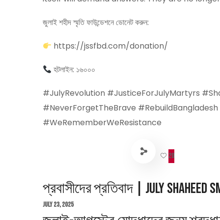
জুলাই শহীদ স্মৃতি ফাউন্ডেশনে ডোনেট করুন:
https://jssfbd.com/donation/
হটলাইন: ১৬০০০
#JulyRevolution #JusticeForJulyMartyrs #S
#NeverForgetTheBrave #RebuildBangladesh 
#WeRememberWeResistance
20
প্রবাসীদের প্রতিবাদ | July Shaheed 
July 23, 2025