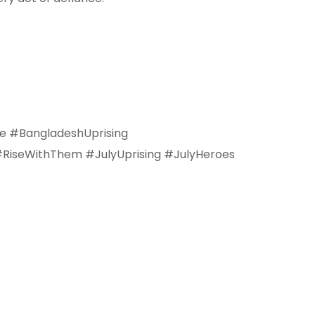
e #BangladeshUprising
RiseWithThem #JulyUprising #JulyHeroes