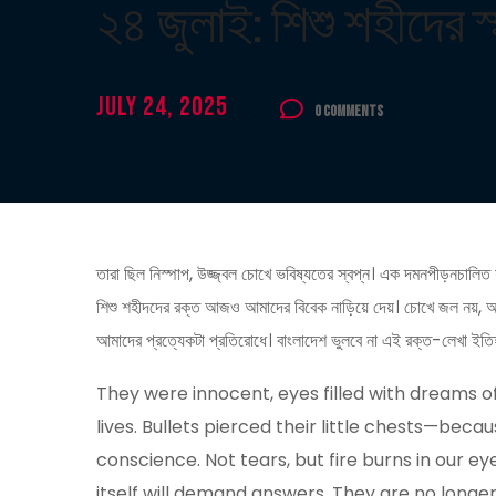
২৪ জুলাই: শিশু শহীদের স
July 24, 2025
0 Comments
তারা ছিল নিস্পাপ, উজ্জ্বল চোখে ভবিষ্যতের স্বপ্ন। এক দমনপীড়নচালিত
শিশু শহীদদের রক্ত আজও আমাদের বিবেক নাড়িয়ে দেয়। চোখে জল নয়, আগ
আমাদের প্রত্যেকটা প্রতিরোধে। বাংলাদেশ ভুলবে না এই রক্ত-লেখা ইতি
They were innocent, eyes filled with dreams o
lives. Bullets pierced their little chests—beca
conscience. Not tears, but fire burns in our ey
itself will demand answers. They are no longer w