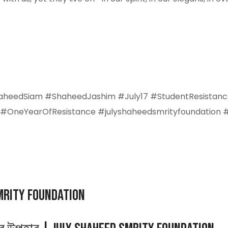
haheedSiam #ShaheedJashim #July17 #StudentResistanc
#OneYearOfResistance #julyshaheedsmrityfoundation #
Smrity Foundation