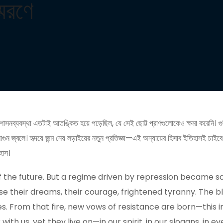
্মরণে
 শাসনব্যবস্থা এতটাই আতঙ্কিত হয়ে পড়েছিল, যে সেই ছোট্ট প্রাণগুলোকেও ক্ষমা করেনি। 
ুন জ্বলে। হৃদয়ে জন্ম নেয় লড়াইয়ের নতুন প্রতিজ্ঞা—এই অন্যায়ের হিসাব ইতিহাসই চাই
হাস।
f the future. But a regime driven by repression became so
use their dreams, their courage, frightened tyranny. The blo
es. From that fire, new vows of resistance are born—this in
ith us, yet they live on—in our spirit, in our slogans, in ev