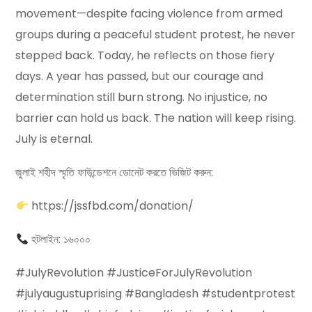
movement—despite facing violence from armed
groups during a peaceful student protest, he never
stepped back. Today, he reflects on those fiery
days. A year has passed, but our courage and
determination still burn strong. No injustice, no
barrier can hold us back. The nation will keep rising.
July is eternal.
জুলাই শহীদ স্মৃতি ফাউন্ডেশনে ডোনেট করতে ভিজিট করুন:
https://jssfbd.com/donation/
হটলাইন: ১৬০০০
#JulyRevolution #JusticeForJulyRevolution
#julyaugustuprising #Bangladesh #studentprotest