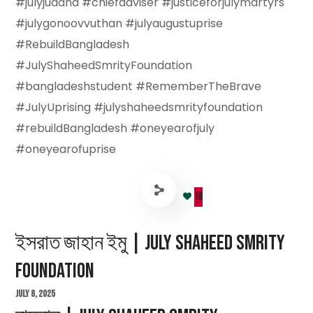
#julyjuddha #chiefadviser #justiceforjulymartyrs
#julygonoovvuthan #julyaugustuprise
#RebuildBangladesh
#JulyShaheedSmrityFoundation
#bangladeshstudent #RememberTheBrave
#JulyUprising #julyshaheedsmrityfoundation
#rebuildBangladesh #oneyearofjuly
#oneyearofuprise
16
ইসরাত জাহান ইমু | July Shaheed Smrity
Foundation
July 8, 2025