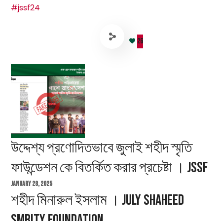
#jssf24
26
উদ্দেশ্য প্রণোদিতভাবে জুলাই শহীদ স্মৃতি
ফাউন্ডেশন কে বিতর্কিত করার প্রচেষ্টা । JSSF
January 28, 2025
শহীদ মিনারুল ইসলাম । July Shaheed
Smrity Foundation