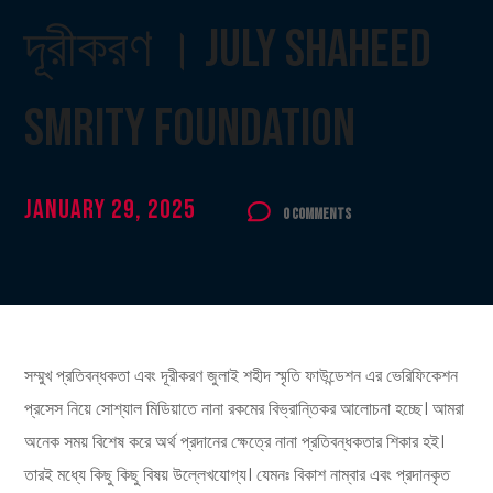
দূরীকরণ । July Shaheed
Smrity Foundation
January 29, 2025
0 Comments
সম্মুখ প্রতিবন্ধকতা এবং দূরীকরণ জুলাই শহীদ স্মৃতি ফাউন্ডেশন এর ভেরিফিকেশন
প্রসেস নিয়ে সোশ্যাল মিডিয়াতে নানা রকমের বিভ্রান্তিকর আলোচনা হচ্ছে। আমরা
অনেক সময় বিশেষ করে অর্থ প্রদানের ক্ষেত্রে নানা প্রতিবন্ধকতার শিকার হই।
তারই মধ্যে কিছু কিছু বিষয় উল্লেখযোগ্য। যেমনঃ বিকাশ নাম্বার এবং প্রদানকৃত