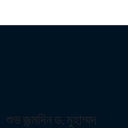
শুভ জন্মদিন ড. মুহাম্মদ