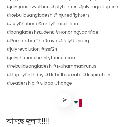
#julygonoovvuthan #julyheroes #julyaugustuprise
#RebuildBangladesh #injuredfighters
#JulyShaheedSmrityFoundation
#bangladeshstudent #HonoringSacrifice
#RememberTheBrave #JulyUprising
#julyrevolution #jssf24
#julyshaheedsmrityfoundation
#rebuildBangladesh #MuhammadYunus
#HappyBirthday #NobelLaureate #Inspiration
#Leadership #GlobalChange
15
আসছে জুলাই!!!!