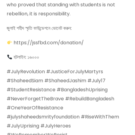
who proved that standing with students is not
rebellion, it is responsibility.
জুলাই শহীদ স্মৃতি ফাউন্ডেশনে ডোনেট করুন:
https://jssfbd.com/donation/
হটলাইন: ১৬০০০
#JulyRevolution #JusticeForJulyMartyrs
#ShaheedSiam #ShaheedJashim #July17
#StudentResistance #BangladeshUprising
#NeverForgetTheBrave #RebuildBangladesh
#OneYearOfResistance
#julyshaheedsmrityfoundation #RiseWithThem
#JulyUprising #JulyHeroes
#WeRememberWeResist