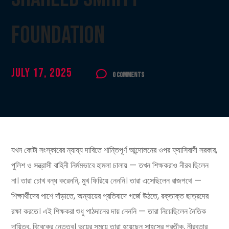
Foundation
July 17, 2025
0 Comments
যখন কোটা সংস্কারের ন্যায্য দাবিতে শান্তিপূর্ণ আন্দোলনের ওপর ফ্যাসিবাদী সরকার,
পুলিশ ও সন্ত্রাসী বাহিনী নির্মমভাবে হামলা চালায় — তখন শিক্ষকরাও নীরব ছিলেন
না। তারা চোখ বন্ধ করেননি, মুখ ফিরিয়ে নেননি। তারা এসেছিলেন রাজপথে —
শিক্ষার্থীদের পাশে দাঁড়াতে, অন্যায়ের প্রতিবাদে গর্জে উঠতে, রক্তাক্ত ছাত্রদের
রক্ষা করতে। এই শিক্ষকরা শুধু পাঠদানের দায় নেননি — তারা নিয়েছিলেন নৈতিক
দায়িত্ব, বিবেকের নেতৃত্ব। ভয়ের সময়ে তারা হয়েছেন সাহসের প্রতীক, নীরবতার