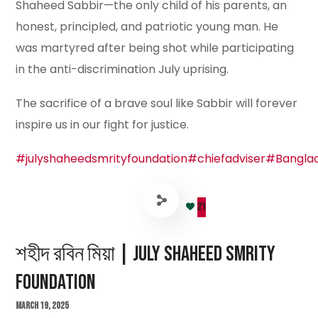
Shaheed Sabbir—the only child of his parents, an
honest, principled, and patriotic young man. He
was martyred after being shot while participating
in the anti-discrimination July uprising.
The sacrifice of a brave soul like Sabbir will forever
inspire
us in our fight for justice.
#julyshaheedsmrityfoundation
#chiefadviser
#Bangla
21
শহীদ রবিন মিয়া | July Shaheed Smrity
Foundation
March 19, 2025