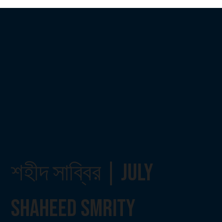
শহীদ সাব্বির | July
Shaheed Smrity