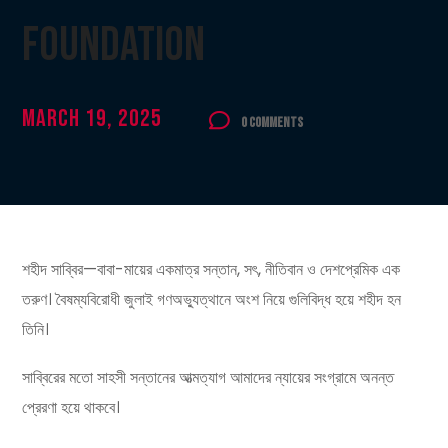
Foundation
March 19, 2025
0 Comments
শহীদ সাব্বির—বাবা-মায়ের একমাত্র সন্তান, সৎ, নীতিবান ও দেশপ্রেমিক এক
তরুণ। বৈষম্যবিরোধী জুলাই গণঅভ্যুত্থানে অংশ নিয়ে গুলিবিদ্ধ হয়ে শহীদ হন
তিনি।
সাব্বিরের মতো সাহসী সন্তানের আত্মত্যাগ আমাদের ন্যায়ের সংগ্রামে অনন্ত
প্রেরণা হয়ে থাকবে।