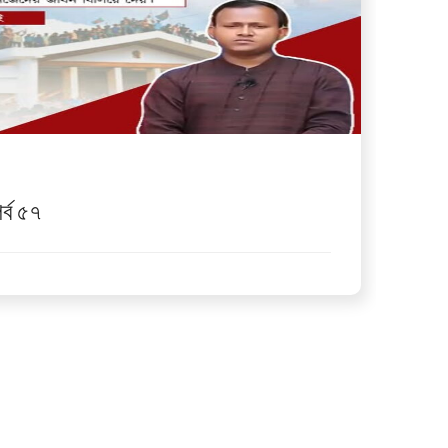
র্ব ৫৭