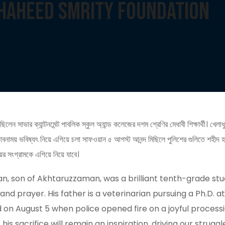
Shaheed Smrity Foundation
েন সাভার ক্যান্টনমেন্ট পাবলিক স্কুল অ্যান্ড কলেজের দশম শ্রেণির মেধাবী শিক্ষার্থী। খেল
ভাবনাময় ভবিষ্যৎ নিয়ে এগিয়ে চলা সাফওয়ান ৫ আগস্ট আনন্দ মিছিলে পুলিশের গুলিতে শহীদ 
ের সংগ্রামকে এগিয়ে নিয়ে যাবে।
, son of Akhtaruzzaman, was a brilliant tenth-grade st
 and prayer. His father is a veterinarian pursuing a Ph.D. a
n August 5 when police opened fire on a joyful procession.
is sacrifice will remain an inspiration, driving our struggl