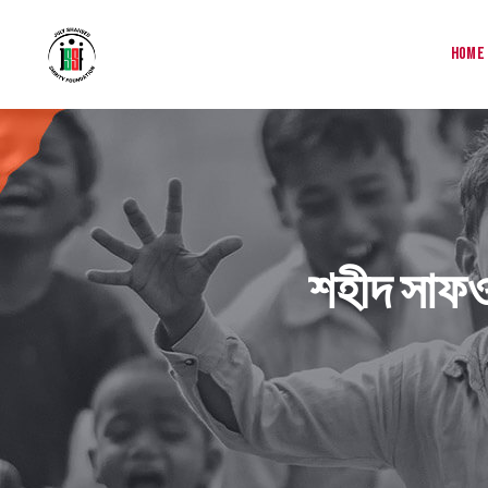
Home
শহীদ সাফও