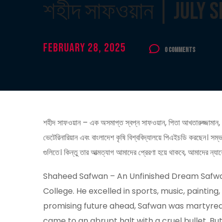
শহীদ সাফওয়ান | July 
February 28, 2025
0 Comments
শহীদ সাফওয়ান – এক অসমাপ্ত স্বপ্ন সাফওয়ান, পিতা আখতারুজ্জামান, ছিল
ভেটেরিনারিয়ান এবং বাংলাদেশ কৃষি বিশ্ববিদ্যালয়ে পিএইচডি করছেন। সম্
গুলিতে। কিন্তু তার আত্মত্যাগ আমাদের প্রেরণা হয়ে থাকবে, আমাদের ন্যায়
Shaheed Safwan – An Unfinished Dream Safwan
College. He excelled in sports, music, painting,
promising future ahead, Safwan was martyred o
came to an abrupt halt with a cruel bullet. But h