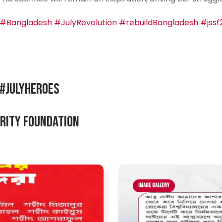
#Bangladesh
#JulyRevolution
#rebuildBangladesh
#jssf
 #JulyHeroes
mrity Foundation
Image Gallery