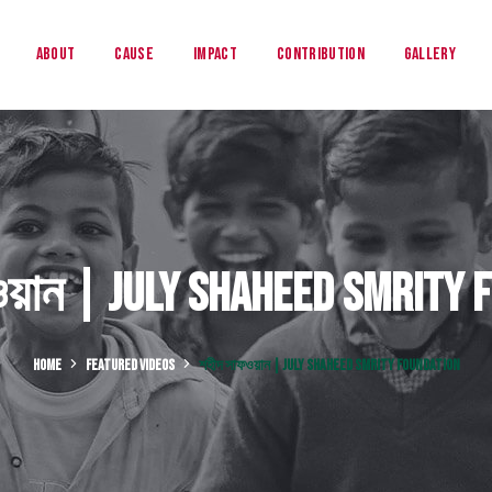
About
Cause
Impact
Contribution
Gallery
য়ান | July Shaheed Smrity 
HOME
FEATURED VIDEOS
শহীদ সাফওয়ান | JULY SHAHEED SMRITY FOUNDATION