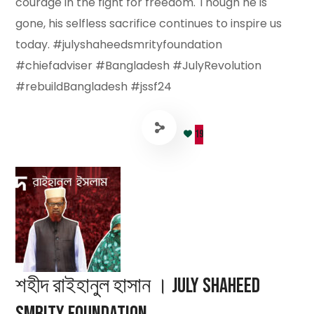
courage in the fight for freedom. Though he is
gone, his selfless sacrifice continues to inspire us
today. #julyshaheedsmrityfoundation
#chiefadviser #Bangladesh #JulyRevolution
#rebuildBangladesh #jssf24
19
শহীদ রাইহানুল হাসান । July Shaheed