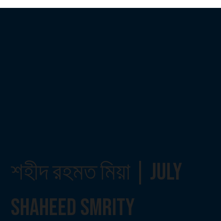
শহীদ রহমত মিয়া | July
Shaheed Smrity