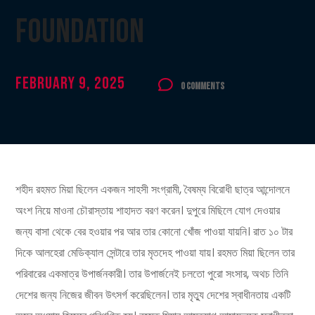
Foundation
February 9, 2025
0 Comments
শহীদ রহমত মিয়া ছিলেন একজন সাহসী সংগ্রামী, বৈষম্য বিরোধী ছাত্র আন্দোলনে
অংশ নিয়ে মাওনা চৌরাস্তায় শাহাদত বরণ করেন। দুপুরে মিছিলে যোগ দেওয়ার
জন্য বাসা থেকে বের হওয়ার পর আর তার কোনো খোঁজ পাওয়া যায়নি। রাত ১০ টার
দিকে আলহেরা মেডিক্যাল সেন্টারে তার মৃতদেহ পাওয়া যায়। রহমত মিয়া ছিলেন তার
পরিবারের একমাত্র উপার্জনকারী। তার উপার্জনেই চলতো পুরো সংসার, অথচ তিনি
দেশের জন্য নিজের জীবন উৎসর্গ করেছিলেন। তার মৃত্যু দেশের স্বাধীনতায় একটি