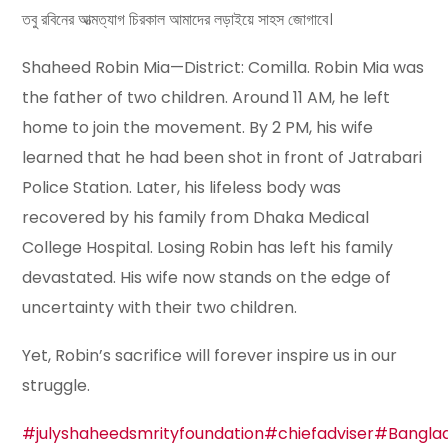
তবু রবিনের আত্মত্যাগ চিরকাল আমাদের লড়াইয়ে সাহস জোগাবে।
Shaheed Robin Mia—District: Comilla. Robin Mia was
the
father of two children. Around 11 AM, he left
home to join the movement. By 2 PM, his wife
learned that he had been shot in front of Jatrabari
Police Station. Later, his lifeless body was
recovered by his family from Dhaka Medical
College Hospital. Losing Robin has left his family
devastated. His wife now stands on the edge of
uncertainty with their two children.
Yet, Robin’s sacrifice will forever inspire us in our
struggle.
#julyshaheedsmrityfoundation
#chiefadviser
#Bangla