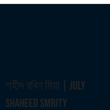
শহীদ রবিন মিয়া | July
Shaheed Smrity