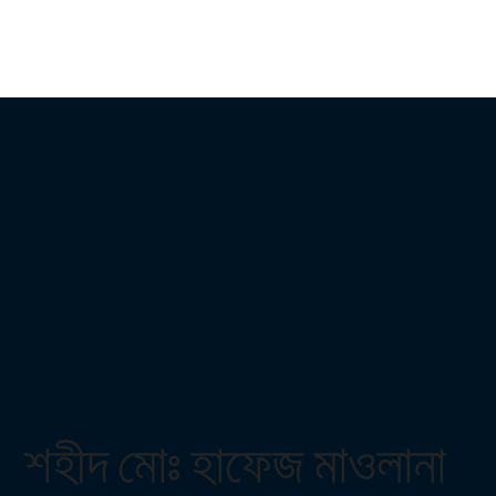
শহীদ মোঃ হাফেজ মাওলানা