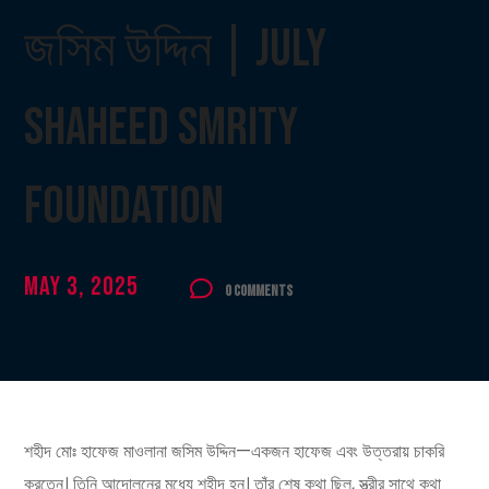
জসিম উদ্দিন | July
Shaheed Smrity
Foundation
May 3, 2025
0 Comments
শহীদ মোঃ হাফেজ মাওলানা জসিম উদ্দিন—একজন হাফেজ এবং উত্তরায় চাকরি
করতেন। তিনি আন্দোলনের মধ্যে শহীদ হন। তাঁর শেষ কথা ছিল, স্ত্রীর সাথে কথা