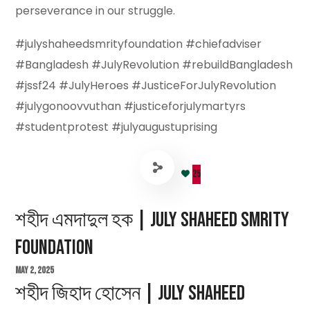
perseverance in our struggle.
#julyshaheedsmrityfoundation #chiefadviser
#Bangladesh #JulyRevolution #rebuildBangladesh
#jssf24 #JulyHeroes #JusticeForJulyRevolution
#julygonoovvuthan #justiceforjulymartyrs
#studentprotest #julyaugustuprising
25
শহীদ এমদাদুল হক | July Shaheed Smrity
Foundation
May 2, 2025
শহীদ জিহাদ হোসেন | July Shaheed