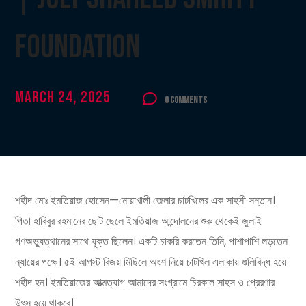
Foundation
March 24, 2025
0 Comments
শহীদ মোঃ ইমতিয়াজ হোসেন—নোয়াখালী জেলার চাটখিলের এক সাহসী সন্তান।
পিতা হাবিবুর রহমানের ছোট ছেলে ইমতিয়াজ আন্দোলনের শুরু থেকেই জুলাই
গণঅভ্যুত্থানের সাথে যুক্ত ছিলেন। একটি চাকরি করতেন তিনি, পাশাপাশি লড়তেন
ন্যায়ের পক্ষে। ৫ই আগস্ট বিজয় মিছিলে অংশ নিয়ে চাটখিল এলাকায় গুলিবিদ্ধ হয়ে
শহীদ হন। ইমতিয়াজের আত্মত্যাগ আমাদের সংগ্রামে চিরকাল সাহস ও প্রেরণার
উৎস হয়ে থাকবে।