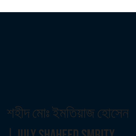
শহীদ মোঃ ইমতিয়াজ হোসেন
| July Shaheed Smrity