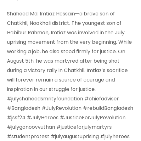
Shaheed Md. Imtiaz Hossain—a brave son of
Chatkhil, Noakhali district. The youngest son of
Habibur Rahman, Imtiaz was involved in the July
uprising movement from the very beginning. While
working a job, he also stood firmly for justice. On
August 5th, he was martyred after being shot
during a victory rally in Chatkhil. Imtiaz’s sacrifice
will forever remain a source of courage and
inspiration in our struggle for justice.
#julyshaheedsmrityfoundation #chiefadviser
#Bangladesh #JulyRevolution #rebuildBangladesh
#jssf24 #JulyHeroes #JusticeForJulyRevolution
#julygonoovvuthan #justiceforjulymartyrs
#studentprotest #julyaugustuprising #julyheroes