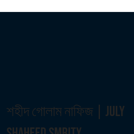
শহীদ গোলাম নাফিজ | July
Shaheed Smrity