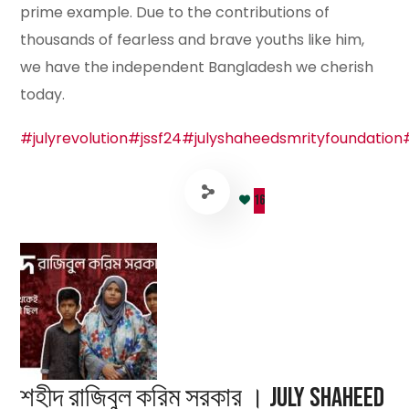
prime example. Due to the contributions of
thousands of fearless and brave youths like him,
we have the independent Bangladesh we cherish
today.
#julyrevolution
#jssf24
#julyshaheedsmrityfoundation
16
শহীদ রাজিবুল করিম সরকার । July Shaheed