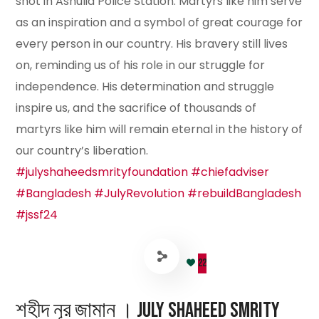
shot in Ashulia Police Station. Martyrs like him serve
as an inspiration and a symbol of great courage for
every person in our country. His bravery still lives
on, reminding us of his role in our struggle for
independence. His determination and struggle
inspire us, and the sacrifice of thousands of
martyrs like him will remain eternal in the history of
our country’s liberation.
#julyshaheedsmrityfoundation
#chiefadviser
#Bangladesh
#JulyRevolution
#rebuildBangladesh
#jssf24
22
শহীদ নূর জামান । July Shaheed Smrity