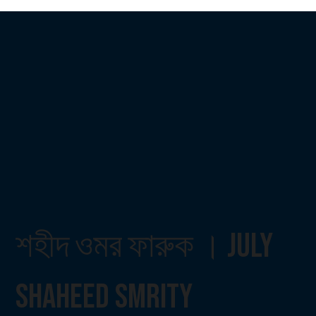
শহীদ ওমর ফারুক । July
Shaheed Smrity