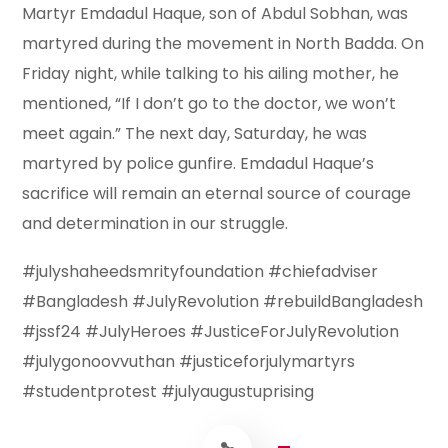
Martyr Emdadul Haque, son of Abdul Sobhan, was
martyred during the movement in North Badda. On
Friday night, while talking to his ailing mother, he
mentioned, “If I don’t go to the doctor, we won’t
meet again.” The next day, Saturday, he was
martyred by police gunfire. Emdadul Haque’s
sacrifice will remain an eternal source of courage
and determination in our struggle.
#julyshaheedsmrityfoundation #chiefadviser
#Bangladesh #JulyRevolution #rebuildBangladesh
#jssf24 #JulyHeroes #JusticeForJulyRevolution
#julygonoovvuthan #justiceforjulymartyrs
#studentprotest #julyaugustuprising