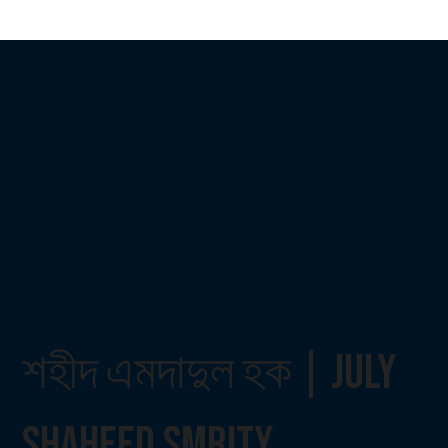
শহীদ এমদাদুল হক | July
Shaheed Smrity