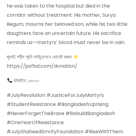
he was taken to the hospital but died in the
corridor without treatment. His mother, Surya
Begum, mourns her beloved son, while his two little
daughters face an uncertain future. His sacrifice
reminds us—martyrs’ blood must never be in vain.
জুলাই শহীদ স্মৃতি ফাউন্ডেশনে ডোনেট করুন:
https://jssfbd.com/donation/
হটলাইন: ১৬০০০
#JulyRevolution #JusticeForJulyMartyrs
#StudentResistance #BangladeshUprising
#NeverForgetTheBrave #RebuildBangladesh
#OneYearOfResistance
#JulyShaheedSmrityFoundation #RiseWithThem