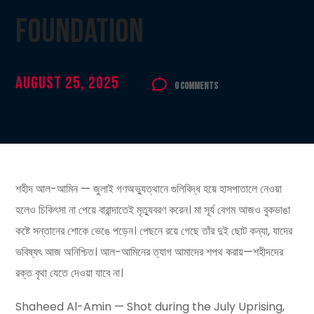
Foundation
August 25, 2025
0 Comments
শহীদ আল-আমিন — জুলাই গণঅভ্যুত্থানে গুলিবিদ্ধ হয়ে হাসপাতালে নেওয়া
হলেও চিকিৎসা না পেয়ে বারান্দাতেই মৃত্যুবরণ করেন। মা সূর্য বেগম আজও বুকভাঙা
কষ্টে সন্তানের শোকে ভেঙে পড়েন। পেছনে রয়ে গেছে তাঁর দুই ছোট কন্যা, যাদের
ভবিষ্যৎ আজ অনিশ্চিত। আল-আমিনের ত্যাগ আমাদের শপথ করায়—শহীদদের
রক্ত বৃথা যেতে দেওয়া যাবে না।
Shaheed Al-Amin — Shot during the July Uprising,