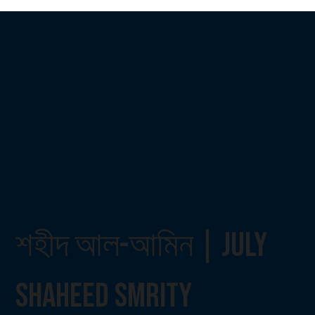
শহীদ আল-আমিন | July
Shaheed Smrity