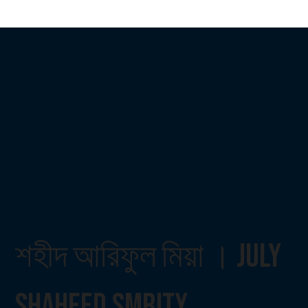
শহীদ আরিফুল মিয়া । July
Shaheed Smrity