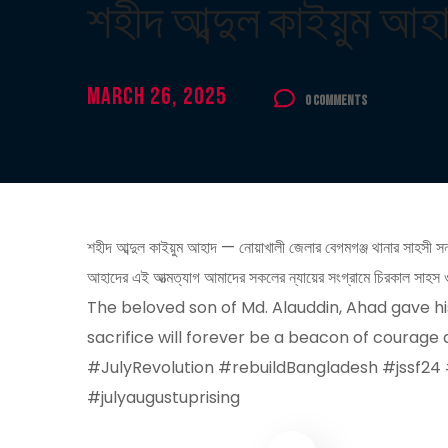
শহীদ আব্দুল কাইয়ুম আ
March 26, 2025
0 Comments
শহীদ আব্দুল কাইয়ুম আহাদ — নোয়াখালী জেলার বেগমগঞ্জ থানার সাহসী সন
আহাদের এই আত্মত্যাগ আমাদের সকলের ন্যায়ের সংগ্রামে চি
The beloved son of Md. Alauddin, Ahad gave his 
sacrifice will forever be a beacon of courage
#JulyRevolution #rebuildBangladesh #jssf24 
#julyaugustuprising