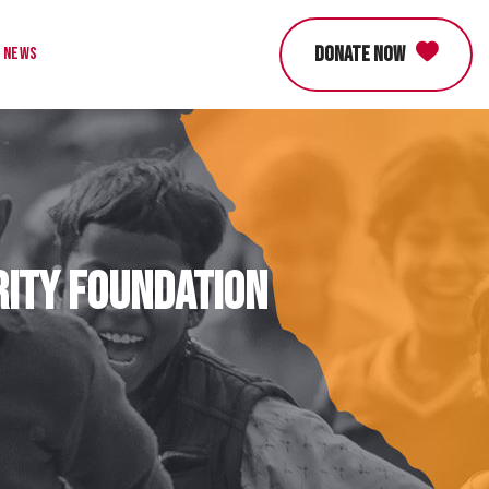
DONATE NOW
News
rity Foundation