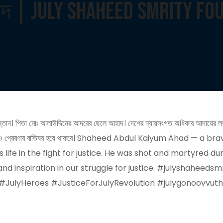
হাদ | July Shaheed Smrity Fo
্তান। পিতা মোঃ আলাউদ্দিনের আদরের ছেলে আহাদ। দেশের ন্যায়সংগত অধিকার আদায়ের লড়াইয
রকাল সাহস ও প্রেরণার বাতিঘর হয়ে থাকবে। Shaheed Abdul Kaiyum Ahad 
life in the fight for justice. He was shot and martyred du
 and inspiration in our struggle for justice. #julyshahee
#JulyHeroes #JusticeForJulyRevolution #julygonoovvuth