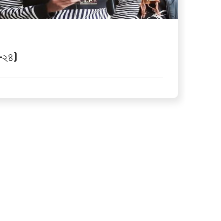
5
ব–২৪)