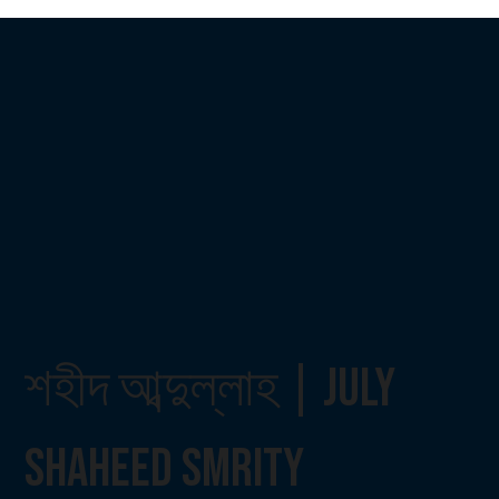
শহীদ আব্দুল্লাহ | July
Shaheed Smrity