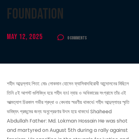
Foundation
May 12, 2025
0 Comments
শহীদ আব্দুল্লাহ পিতা: মোঃ লোকমান হোসেন ফ্যাসিবাদবিরোধী আন্দোলনের মিছিলে
তিনি ৫ই আগস্ট গুলিবিদ্ধ হয়ে শহীদ হন। ন্যায় ও অধিকারের সংগ্রামে তাঁর এই
আত্মত্যাগ চিরকাল গভীর শ্রদ্ধা ও বেদনায় স্মরণীয় থাকবে। শহীদ আব্দুল্লাহর স্মৃতি
ভবিষ্যৎ প্রজন্মের জন্য অনুপ্রেরণার উৎস হয়ে থাকবে। Shaheed
Abdullah Father: Md. Lokman Hossain He was shot
and martyred on August 5th during a rally against