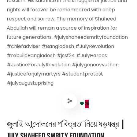
fascism. His sacrifice in the struggle for justice and
rights will forever be remembered with deep
respect and sorrow. The memory of Shaheed
Abdullah will remain a source of inspiration for
future generations. #julyshaheedsmrityfoundation
#chiefadviser #Bangladesh #JulyRevolution
#rebuildBangladesh #jssf24 #JulyHeroes
#JusticeForJulyRevolution #julygonoovvuthan
#justiceforjulymartyrs #studentprotest
#julyaugustuprising
26
জুলাই আন্দোলনের পবিত্রতা নিয়ে ষড়যন্ত্র |
July Shaheed Smrity Foundation