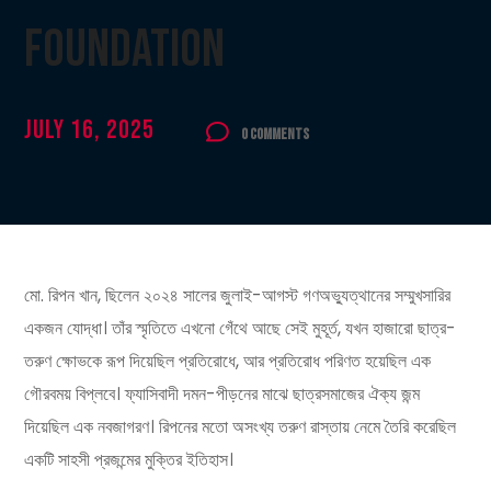
Foundation
July 16, 2025
0 Comments
মো. রিপন খান, ছিলেন ২০২৪ সালের জুলাই-আগস্ট গণঅভ্যুত্থানের সম্মুখসারির
একজন যোদ্ধা। তাঁর স্মৃতিতে এখনো গেঁথে আছে সেই মুহূর্ত, যখন হাজারো ছাত্র-
তরুণ ক্ষোভকে রূপ দিয়েছিল প্রতিরোধে, আর প্রতিরোধ পরিণত হয়েছিল এক
গৌরবময় বিপ্লবে। ফ্যাসিবাদী দমন-পীড়নের মাঝে ছাত্রসমাজের ঐক্য জন্ম
দিয়েছিল এক নবজাগরণ। রিপনের মতো অসংখ্য তরুণ রাস্তায় নেমে তৈরি করেছিল
একটি সাহসী প্রজন্মের মুক্তির ইতিহাস।