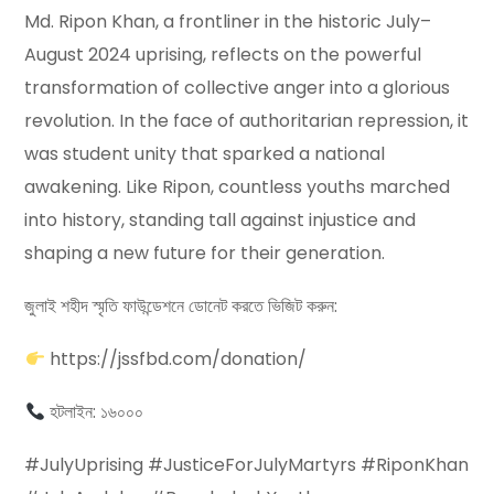
Md. Ripon Khan, a frontliner in the historic July–
August 2024 uprising, reflects on the powerful
transformation of collective anger into a glorious
revolution. In the face of authoritarian repression, it
was student unity that sparked a national
awakening. Like Ripon, countless youths marched
into history, standing tall against injustice and
shaping a new future for their generation.
জুলাই শহীদ স্মৃতি ফাউন্ডেশনে ডোনেট করতে ভিজিট করুন:
https://jssfbd.com/donation/
হটলাইন: ১৬০০০
#JulyUprising #JusticeForJulyMartyrs #RiponKhan