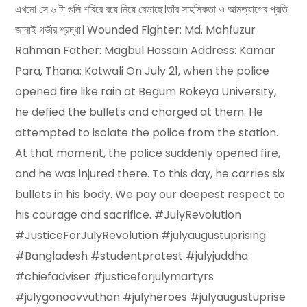
এখনো সে ৬ টা গুলি শরিরে বয়ে নিয়ে বেড়াছে।তাঁর সাহসিকতা ও আত্মত্যাগের প্রতি
জানাই গভীর শ্রদ্ধা। Wounded Fighter: Md. Mahfuzur
Rahman Father: Magbul Hossain Address: Kamar
Para, Thana: Kotwali On July 21, when the police
opened fire like rain at Begum Rokeya University,
he defied the bullets and charged at them. He
attempted to isolate the police from the station.
At that moment, the police suddenly opened fire,
and he was injured there. To this day, he carries six
bullets in his body. We pay our deepest respect to
his courage and sacrifice. #JulyRevolution
#JusticeForJulyRevolution #julyaugustuprising
#Bangladesh #studentprotest #julyjuddha
#chiefadviser #justiceforjulymartyrs
#julygonoovvuthan #julyheroes #julyaugustuprise