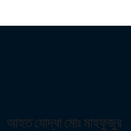
আহত যোদ্ধা মোঃ মাহফুজুর