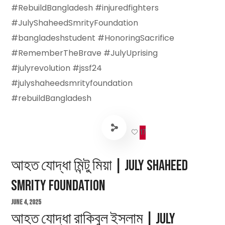
#RebuildBangladesh #injuredfighters
#JulyShaheedSmrityFoundation
#bangladeshstudent #HonoringSacrifice
#RememberTheBrave #JulyUprising
#julyrevolution #jssf24
#julyshaheedsmrityfoundation
#rebuildBangladesh
17
আহত যোদ্ধা মিন্টু মিয়া | July Shaheed
Smrity Foundation
June 4, 2025
আহত যোদ্ধা রাকিবুল ইসলাম | July