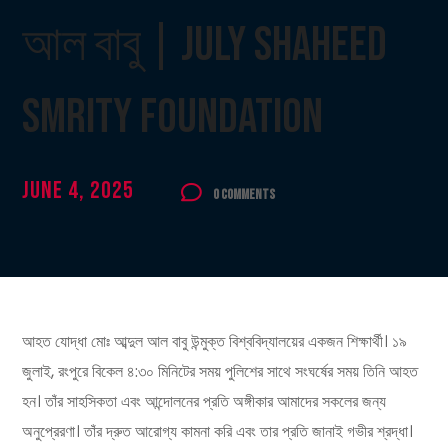
আল বাবু | July Shaheed
Smrity Foundation
June 4, 2025
0 Comments
আহত যোদ্ধা মোঃ আব্দুল আল বাবু উন্মুক্ত বিশ্ববিদ্যালয়ের একজন শিক্ষার্থী। ১৯
জুলাই, রংপুরে বিকেল ৪:৩০ মিনিটের সময় পুলিশের সাথে সংঘর্ষের সময় তিনি আহত
হন। তাঁর সাহসিকতা এবং আন্দোলনের প্রতি অঙ্গীকার আমাদের সকলের জন্য
অনুপ্রেরণা। তাঁর দ্রুত আরোগ্য কামনা করি এবং তার প্রতি জানাই গভীর শ্রদ্ধা।