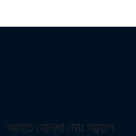
আহত যোদ্ধা মোঃ আব্দুল