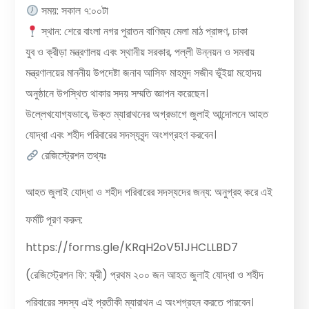
সময়: সকাল ৭:০০টা
স্থান: শেরে বাংলা নগর পুরাতন বাণিজ্য মেলা মাঠ প্রাঙ্গণ, ঢাকা
যুব ও ক্রীড়া মন্ত্রণালয় এবং স্থানীয় সরকার, পল্লী উন্নয়ন ও সমবায়
মন্ত্রণালয়ের মাননীয় উপদেষ্টা জনাব আসিফ মাহমুদ সজীব ভূঁইয়া মহোদয়
অনুষ্ঠানে উপস্থিত থাকার সদয় সম্মতি জ্ঞাপন করেছেন।
উল্লেখযোগ্যভাবে, উক্ত ম্যারাথনের অগ্রভাগে জুলাই আন্দোলনে আহত
যোদ্ধা এবং শহীদ পরিবারের সদস্যবৃন্দ অংশগ্রহণ করবেন।
রেজিস্ট্রেশন তথ্যঃ
আহত জুলাই যোদ্ধা ও শহীদ পরিবারের সদস্যদের জন্য: অনুগ্রহ করে এই
ফর্মটি পূরণ করুন:
https://forms.gle/KRqH2oV51JHCLLBD7
(রেজিস্ট্রেশন ফি: ফ্রী) প্রথম ২০০ জন আহত জুলাই যোদ্ধা ও শহীদ
পরিবারের সদস্য এই প্রতীকী ম্যারাথন এ অংশগ্রহন করতে পারবেন।