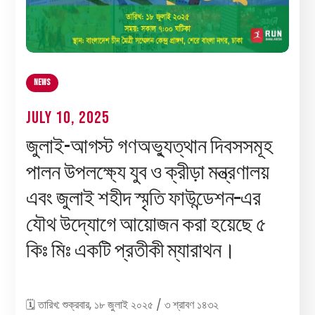
News
July 10, 2025
জুলাই-আগস্ট গণঅভ্যুত্থান দিবসসমূহ
পালন উপলক্ষ্যে যুব ও ক্রীড়া মন্ত্রণালয়
এবং জুলাই শহীদ স্মৃতি ফাউন্ডেশন–এর
যৌথ উদ্যোগে আয়োজন করা হয়েছে ৫
কিঃ মিঃ একটি প্রতীকী ম্যারাথন।
🗓 তারিখ: শুক্রবার, ১৮ জুলাই ২০২৫ / ৩ শ্রাবণ ১৪৩২