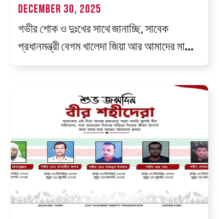
December 30, 2025
গভীর শোক ও দুঃখের সাথে জানাচ্ছি, সাবেক
প্রধানমন্ত্রী বেগম খালেদা জিয়া আর আমাদের মাঝে
নেই।ইন্না লিল্লাহি ওয়া ইন্না ইলাইহি রাজিউন।