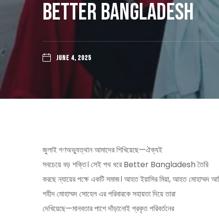
Better Bangladesh
JUNE 4, 2025
জুলাই গণঅভ্যুত্থান আমাদের শিখিয়েছে—ঐক্যই
সবচেয়ে বড় শক্তি। সেই পথ ধরে Better Bangladesh তৈরি
করছে ন্যায়ের পক্ষে একটি সমাজ। আহত ইয়াসির মিয়া, আহত মোহাম্মদ আ
শহীদ মোহাম্মদ সোহেল এর পরিবারকে সহায়তা দিয়ে তারা
দেখিয়েছে—মানবতার পাশে দাঁড়ানোই প্রকৃত পরিবর্তনের