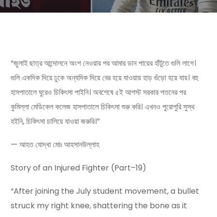
“জুলাই ছাত্র আন্দোলনে অংশ নেওয়ার পর আমার ডান পায়ের হাঁটুতে গুলি লাগে।
গুলি একদিক দিয়ে ঢুকে অন্যদিক দিয়ে বের হয়ে
যাওয়ায় হাড় গুঁড়ো হয়ে যায়। বহু
হাসপাতালে ঘুরেও চিকিৎসা পাইনি। অবশেষে ৫ই আগস্ট সরকার পতনের পর
কুমিল্লা মেডিকেল কলেজ হাসপাতালে চিকিৎসা শুরু করি। এখনও পুরোপুরি সুস্থ
হইনি, চিকিৎসা চালিয়ে যাওয়া জরুরি।”
— আহত যোদ্ধা মোঃ আহসানউল্লাহ
Story of an Injured Fighter (Part–19)
“After joining the July student movement, a bullet
struck my right knee, shattering the bone as it