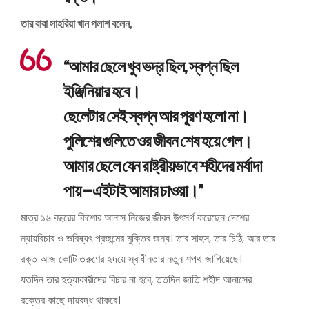
তার বাবা সাহরিয়া খান পলাশ বলেন,
“আমার ছেলে খুব ভদ্র ছিল, স্বপ্ন ছিল
ইঞ্জিনিয়ার হবে।
ছেলেটার সেই স্বপ্ন আর পূরণ হলো না।
পুলিশের গুলিতে ওর জীবন শেষ হয়ে গেল।
আমার ছেলে যেন রাষ্ট্রীয়ভাবে শহীদের মর্যাদা
পায় — এইটাই আমার চাওয়া।”
মাত্র ১৬ বছরের কিশোর আনাস নিজের জীবন উৎসর্গ করেছেন দেশের
ন্যায়বিচার ও ভবিষ্যৎ প্রজন্মের মুক্তির জন্য। তার সাহস, তার চিঠি, আর তার
রক্ত আজ কোটি তরুণের হৃদয়ে স্বাধীনতার নতুন শপথ জাগিয়েছে।
যতদিন তার হত্যাকারীদের বিচার না হবে, ততদিন জাতি শহীদ আনাসের
রক্তের কাছে দায়বদ্ধ থাকবে।