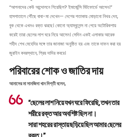
“আপনাদের কেউ আন্দোলনে গিয়েছিল? ইমার্জেন্সি মিটফোর্ডে আসেন।”
হাসপাতালে পৌঁছে বাবা-মা দেখেন— দেশের পতাকায় মোড়ানো নিথর দেহ,
বুক থেকে এখনও রক্ত ঝরছে। কোনো অ্যাম্বুলেন্স না পেয়ে অটোরিকশায়
করেই তারা ছেলের লাশ ঘরে নিয়ে আসেন। সেদিন একই এলাকার আরেক
শহীদ শেখ মেহেদির সঙ্গে তার জানাজা অনুষ্ঠিত হয় এবং তাকে দাফন করা হয়
জুরাইন কবরস্থানে, প্রিয় দাদির কবরে।
পরিবারের শোক ও জাতির দায়
আনাসের মা সানজিদা খান দিপ্তী বলেন,
“ছেলের লাশ নিয়ে যখন ঘরে ফিরেছি, তখন তার
শরীরে রক্ত আর অবশিষ্ট ছিল না।
সারা শহরের রাস্তায় ছড়িয়ে ছিল আমার ছেলের
রক্ত।”