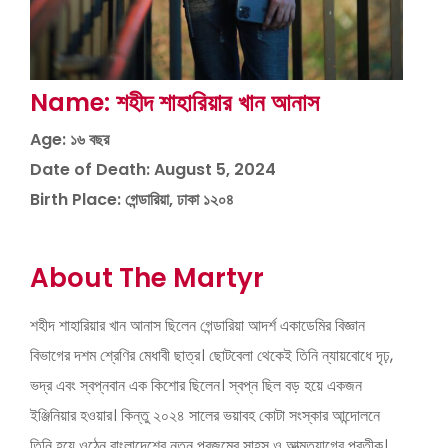
Name: শহীদ শাহারিয়ার খান আনাস
Age: ১৬ বছর
Date of Death: August 5, 2024
Birth Place: গেন্ডারিয়া, ঢাকা ১২০৪
About The Martyr
শহীদ শাহারিয়ার খান আনাস ছিলেন গেন্ডারিয়া আদর্শ একাডেমির বিজ্ঞান
বিভাগের দশম শ্রেণির মেধাবী ছাত্র। ছোটবেলা থেকেই তিনি ন্যায়বোধে দৃঢ়,
ভদ্র এবং স্বপ্নবান এক কিশোর ছিলেন। স্বপ্ন ছিল বড় হয়ে একজন
ইঞ্জিনিয়ার হওয়ার। কিন্তু ২০২৪ সালের ভয়াবহ কোটা সংস্কার আন্দোলনে
তিনি হয়ে ওঠেন বাংলাদেশের নতুন প্রজন্মের সাহস ও আত্মত্যাগের প্রতীক।