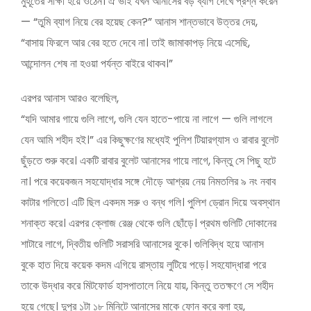
মুহূর্তের সাক্ষী হয়ে ওঠেন। ঐ ভাই যখন আনাসের বড় ব্যাগ দেখে প্রশ্ন করেন
— “তুমি ব্যাগ নিয়ে বের হয়েছ কেন?” আনাস শান্তভাবে উত্তর দেয়,
“বাসায় ফিরলে আর বের হতে দেবে না। তাই জামাকাপড় নিয়ে এসেছি,
আন্দোলন শেষ না হওয়া পর্যন্ত বাইরে থাকব।”
এরপর আনাস আরও বলেছিল,
“যদি আমার গায়ে গুলি লাগে, গুলি যেন হাতে-পায়ে না লাগে — গুলি লাগলে
যেন আমি শহীদ হই।” এর কিছুক্ষণের মধ্যেই পুলিশ টিয়ারগ্যাস ও রাবার বুলেট
ছুঁড়তে শুরু করে। একটি রাবার বুলেট আনাসের গায়ে লাগে, কিন্তু সে পিছু হটে
না। পরে কয়েকজন সহযোদ্ধার সঙ্গে দৌড়ে আশ্রয় নেয় নিমতলির ৯ নং নবাব
কাটার গলিতে। এটি ছিল একদম সরু ও বন্ধ গলি। পুলিশ ড্রোন দিয়ে অবস্থান
শনাক্ত করে। এরপর ক্লোজ রেঞ্জ থেকে গুলি ছোঁড়ে। প্রথম গুলিটি দোকানের
শাটারে লাগে, দ্বিতীয় গুলিটি সরাসরি আনাসের বুকে। গুলিবিদ্ধ হয়ে আনাস
বুকে হাত দিয়ে কয়েক কদম এগিয়ে রাস্তায় লুটিয়ে পড়ে। সহযোদ্ধারা পরে
তাকে উদ্ধার করে মিটফোর্ড হাসপাতালে নিয়ে যায়, কিন্তু ততক্ষণে সে শহীদ
হয়ে গেছে। দুপুর ১টা ১৮ মিনিটে আনাসের মাকে ফোন করে বলা হয়,