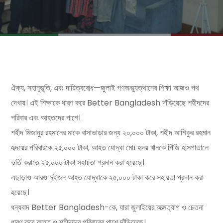
ঐক্য, সহানুভূতি, এবং দায়িত্ববোধ—জুলাই গণঅভ্যুত্থানের শিক্ষা আজও পথ
দেখায়। এই শিক্ষাকে ধারণ করে Better Bangladesh দাঁড়িয়েছে শহীদদের
পরিবার এবং আহতদের পাশে।
শহীদ মিজানুর রহমানের মাকে বাসাভাড়ার জন্য ২০,০০০ টাকা, শহীদ আশিকুর রহমান
হৃদয়ের পরিবারকে ২৫,০০০ টাকা, আহত যোদ্ধা মোঃ হৃদয় খানকে পিজি হাসপাতালে
ভর্তি করাতে ২৫,০০০ টাকা সহায়তা প্রদান করা হয়েছে।
এছাড়াও আরও দুইজন আহত যোদ্ধাকে ২৫,০০০ টাকা করে সহায়তা প্রদান করা
হয়েছে।
ধন্যবাদ Better Bangladesh-কে, যারা জুলাইয়ের আত্মত্যাগ ও চেতনা
ধারণ করে আহত ও শহীদদের পরিবারের পাশে দাঁড়িয়েছে।