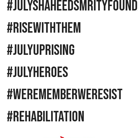
#JulyShaheedSmrityFound
#RiseWithThem
#JulyUprising
#JulyHeroes
#WeRememberWeResist
#rehabilitation