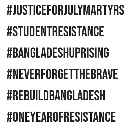
#JusticeForJulyMartyrs
#StudentResistance
#BangladeshUprising
#NeverForgetTheBrave
#RebuildBangladesh
#OneYearOfResistance