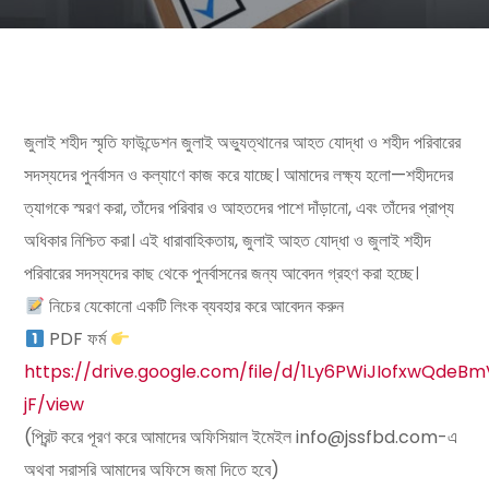
জুলাই শহীদ স্মৃতি ফাউন্ডেশন জুলাই অভ্যুত্থানের আহত যোদ্ধা ও শহীদ পরিবারের
সদস্যদের পুনর্বাসন ও কল্যাণে কাজ করে যাচ্ছে। আমাদের লক্ষ্য হলো—শহীদদের
ত্যাগকে স্মরণ করা, তাঁদের পরিবার ও আহতদের পাশে দাঁড়ানো, এবং তাঁদের প্রাপ্য
অধিকার নিশ্চিত করা। এই ধারাবাহিকতায়, জুলাই আহত যোদ্ধা ও জুলাই শহীদ
পরিবারের সদস্যদের কাছ থেকে পুনর্বাসনের জন্য আবেদন গ্রহণ করা হচ্ছে।
নিচের যেকোনো একটি লিংক ব্যবহার করে আবেদন করুন
PDF ফর্ম
https://drive.google.com/file/d/1Ly6PWiJIofxwQde
jF/view
(প্রিন্ট করে পূরণ করে আমাদের অফিসিয়াল ইমেইল info@jssfbd.com-এ
অথবা সরাসরি আমাদের অফিসে জমা দিতে হবে)