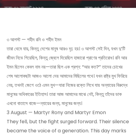
৩ আগস্ট — শহীদ রনি ও শহীদ ইমন
তারা থেমে যায়, কিন্তু দেশের মানুষ আরও দৃঢ় হয়। ৩ আগস্ট সেই দিন, যখন দু’টি
জীবন নিভে গিয়েছিল, কিন্তু জ্বেলে দিয়েছিল হাজারো প্রাণের প্রতিরোধ। রনি আর
ইমন ছিলেন কেবল নাম নয়—তারা ছিল এক প্রশ্ন: “আর কত?” তাদের চোখের
শেষ আলোকছটা আজও আলো দেয় আমাদের মিছিলের পথে। যখন রাষ্ট্র মুখ ফিরিয়ে
নেয়, তখনই জেগে ওঠে এমন মুখ—যারা নিজের রক্তে লিখে যায় অন্যায়ের বিরুদ্ধে
মানুষের অধিকারের ইতিহাস। তারা আজ আমাদের মাঝে নেই, কিন্তু তাঁদের ডাক
এখনো বাতাসে বাজে—ন্যায়ের জন্য, মানুষের জন্য।
3 August — Martyr Rony and Martyr Emon
They fell, but the fight surged forward. Their silence
became the voice of a generation. This day marks