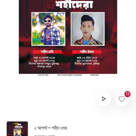
23
২ আগস্ট — শহীদ ওমর