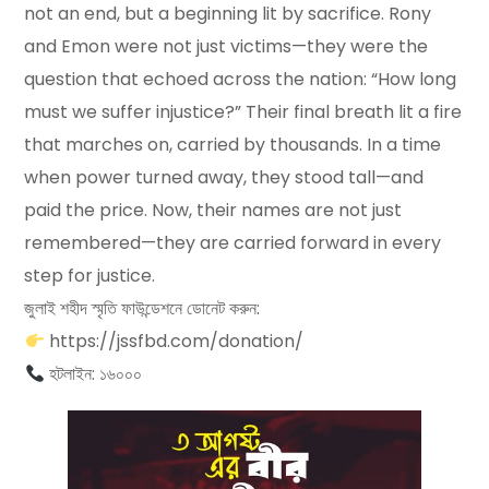
not an end, but a beginning lit by sacrifice. Rony
and Emon were not just victims—they were the
question that echoed across the nation: “How long
must we suffer injustice?” Their final breath lit a fire
that marches on, carried by thousands. In a time
when power turned away, they stood tall—and
paid the price. Now, their names are not just
remembered—they are carried forward in every
step for justice.
জুলাই শহীদ স্মৃতি ফাউন্ডেশনে ডোনেট করুন:
https://jssfbd.com/donation/
হটলাইন: ১৬০০০