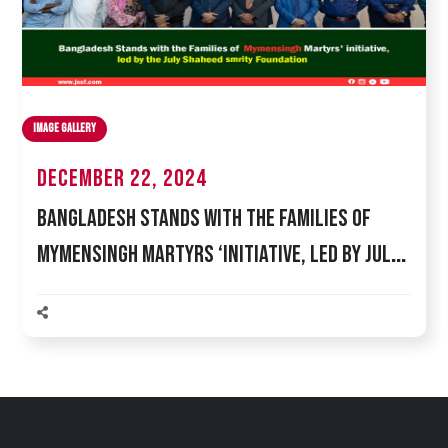
Image Gallery
December 22, 2024
Bangladesh Stands with the Families of
Mymensingh Martyrs ‘initiative, led by July
Shaheed Smrity Foundation.