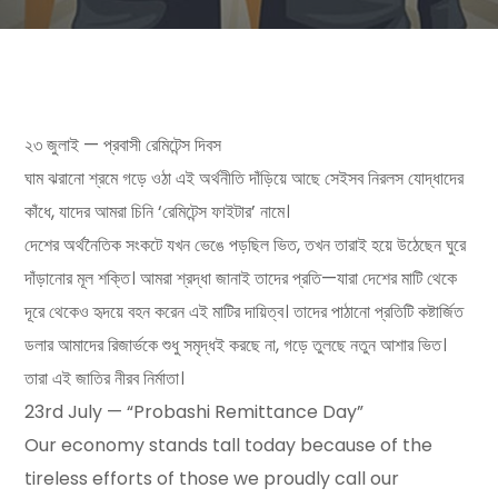
২৩ জুলাই — প্রবাসী রেমিটেন্স দিবস
ঘাম ঝরানো শ্রমে গড়ে ওঠা এই অর্থনীতি দাঁড়িয়ে আছে সেইসব নিরলস যোদ্ধাদের
কাঁধে, যাদের আমরা চিনি ‘রেমিটেন্স ফাইটার’ নামে।
দেশের অর্থনৈতিক সংকটে যখন ভেঙে পড়ছিল ভিত, তখন তারাই হয়ে উঠেছেন ঘুরে
দাঁড়ানোর মূল শক্তি। আমরা শ্রদ্ধা জানাই তাদের প্রতি—যারা দেশের মাটি থেকে
দূরে থেকেও হৃদয়ে বহন করেন এই মাটির দায়িত্ব। তাদের পাঠানো প্রতিটি কষ্টার্জিত
ডলার আমাদের রিজার্ভকে শুধু সমৃদ্ধই করছে না, গড়ে তুলছে নতুন আশার ভিত।
তারা এই জাতির নীরব নির্মাতা।
23rd July — “Probashi Remittance Day”
Our economy stands tall today because of the
tireless efforts of those we proudly call our