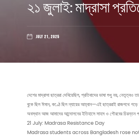
২১ জুলাই: মাদ্রাসা প্রত
JULY 21, 2025
দেশের মাদ্রাসা ছাত্ররা দেখিয়েছিল, প্রতিবাদের ভাষা শুধু নয়, নেতৃত্বও
বুকে ছিল ঈমান, কণ্ঠে ছিল ন্যায়ের আহ্বান—এই ছাত্ররাই রাজপথে গড়ে তু
অবস্থান আজ আমাদের আন্দোলনের ইতিহাসে সাহস ও গৌরবের চিরন্তন 
21 July: Madrasa Resistance Day
Madrasa students across Bangladesh rose not j