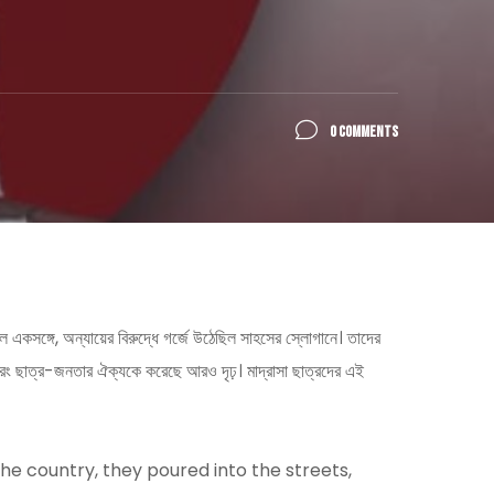
0 COMMENTS
েছিল একসঙ্গে, অন্যায়ের বিরুদ্ধে গর্জে উঠেছিল সাহসের স্লোগানে। তাদের
, বরং ছাত্র-জনতার ঐক্যকে করেছে আরও দৃঢ়। মাদ্রাসা ছাত্রদের এই
he country, they poured into the streets,