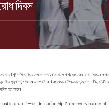
িরোধ দিবস
 তাদের হাতে। পূর্ব-পশ্চিম, উত্তর-দক্ষিণ—বাংলাদেশের নানা প্রান্ত থেকে তারা রাস্তায় নেম
লেছিল শৃঙ্খলিত, সংঘবদ্ধ এক প্রতিরোধ। রাষ্ট্রযন্ত্রের নিপীড়নের মুখেও তারা পিছু হটেনি
প্রতীক হয়ে আছে।
ust in protest—but in leadership. From every corner of t