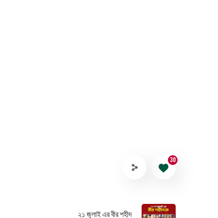
30
২১ জুলাই এর বীর শহীদ