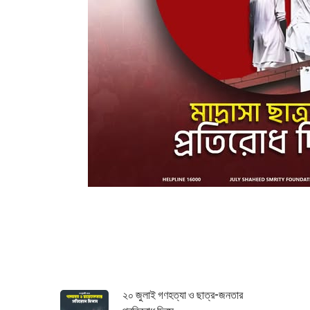
২০ জুলাই গণহত্যা ও ছাত্র-জনতার