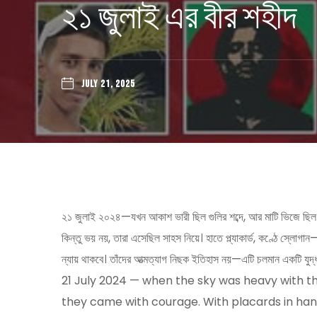
২১ জুলাই এর বীর শহীদ
JULY 21, 2025
২১ জুলাই ২০২৪—যখন আকাশ ভারী ছিল গুলির শব্দে, আর মাটি ভিজে ছিল
কিন্তু ভয় নয়, তারা এসেছিল সাহস নিয়ে। হাতে প্ল্যাকার্ড, কণ্ঠে স্লোগা
ন্যায় থাকবে। তাঁদের আত্মত্যাগ নিছক ইতিহাস নয়—এটি চলমান একটি যুদ্
21 July 2024 — when the sky was heavy with th
they came with courage. With placards in hand 