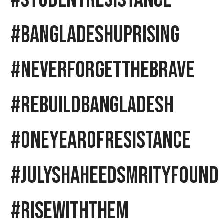
#BangladeshUprising
#NeverForgetTheBrave
#RebuildBangladesh
#OneYearOfResistance
#julyshaheedsmrityfound
#RiseWithThem