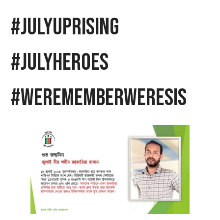
#JulyUprising
#JulyHeroes
#WeRememberWeResis