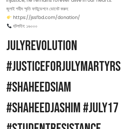
injustice, he remains forever alive in our hearts.
জুলাই শহীদ স্মৃতি ফাউন্ডেশনে ডোনেট করুন:
https://jssfbd.com/donation/
হটলাইন: ১৬০০০
JulyRevolution
#JusticeForJulyMartyrs
#ShaheedSiam
#ShaheedJashim #July17
#StudentResistance