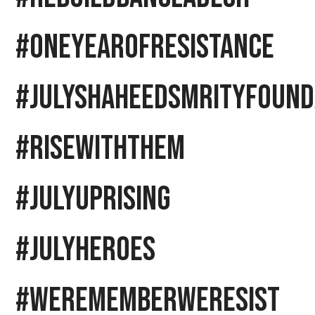
#OneYearOfResistance
#JulyShaheedSmrityFound
#RiseWithThem
#JulyUprising
#JulyHeroes
#WeRememberWeResist