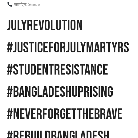
হটলাইন: ১৬০০০
JulyRevolution
#JusticeForJulyMartyrs
#StudentResistance
#BangladeshUprising
#NeverForgetTheBrave
#RebuildBangladesh