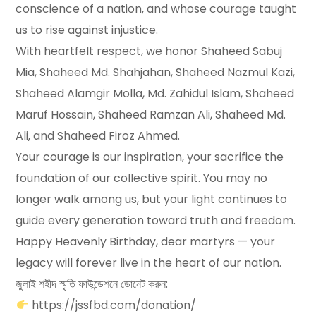
conscience of a nation, and whose courage taught
us to rise against injustice.
With heartfelt respect, we honor Shaheed Sabuj
Mia, Shaheed Md. Shahjahan, Shaheed Nazmul Kazi,
Shaheed Alamgir Molla, Md. Zahidul Islam, Shaheed
Maruf Hossain, Shaheed Ramzan Ali, Shaheed Md.
Ali, and Shaheed Firoz Ahmed.
Your courage is our inspiration, your sacrifice the
foundation of our collective spirit. You may no
longer walk among us, but your light continues to
guide every generation toward truth and freedom.
Happy Heavenly Birthday, dear martyrs — your
legacy will forever live in the heart of our nation.
জুলাই শহীদ স্মৃতি ফাউন্ডেশনে ডোনেট করুন:
https://jssfbd.com/donation/