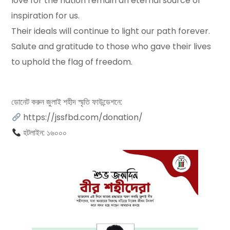
love for the nation remain an eternal source of
inspiration for us.
Their ideals will continue to light our path forever.
Salute and gratitude to those who gave their lives
to uphold the flag of freedom.
ডোনেট করুন জুলাই শহীদ স্মৃতি ফাউন্ডেশনে:
https://jssfbd.com/donation/
হটলাইন: ১৬০০০