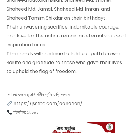
Shaheed Muttakin Billah, Shaheed Md. Shohel,
Shaheed Md. Jamal, Shaheed Md. Imran, and
Shaheed Tamim Shikdar on their birthdays.
Their unwavering sacrifice, indomitable courage,
and love for the nation remain an eternal source of
inspiration for us.
Their ideals will continue to light our path forever.
Salute and gratitude to those who gave their lives
to uphold the flag of freedom.
ডোনেট করুন জুলাই শহীদ স্মৃতি ফাউন্ডেশনে:
https://jssfbd.com/donation/
হটলাইন: ১৬০০০