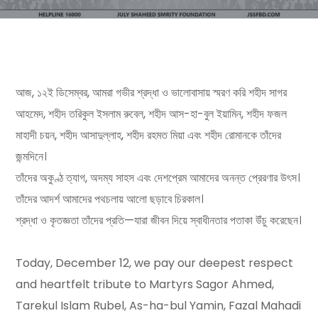
আজ, ১২ই ডিসেম্বর, আমরা গভীর শ্রদ্ধা ও ভালোবাসায় স্মরণ করি শহীদ সাগর
আহমেদ, শহীদ তরিকুল ইসলাম রুবেল, শহীদ আস-হা-বুল ইয়ামিন, শহীদ ফজল
মাহাদী চয়ন, শহীদ আসাদুল্লাহ, শহীদ রহমত মিয়া এবং শহীদ রোমানকে তাঁদের
জন্মদিনে।
তাঁদের অকুণ্ঠ ত্যাগ, অদম্য সাহস এবং দেশপ্রেম আমাদের অনন্ত প্রেরণার উৎস।
তাঁদের আদর্শ আমাদের পথচলায় আলো ছড়াবে চিরকাল।
শ্রদ্ধা ও কৃতজ্ঞতা তাঁদের প্রতি—যারা জীবন দিয়ে স্বাধীনতার পতাকা উঁচু করেছেন।
Today, December 12, we pay our deepest respect
and heartfelt tribute to Martyrs Sagor Ahmed,
Tarekul Islam Rubel, As-ha-bul Yamin, Fazal Mahadi