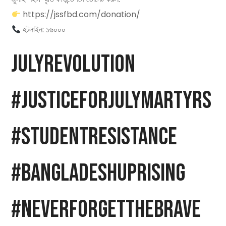
https://jssfbd.com/donation/
হটলাইন: ১৬০০০
JulyRevolution
#JusticeForJulyMartyrs
#StudentResistance
#BangladeshUprising
#NeverForgetTheBrave