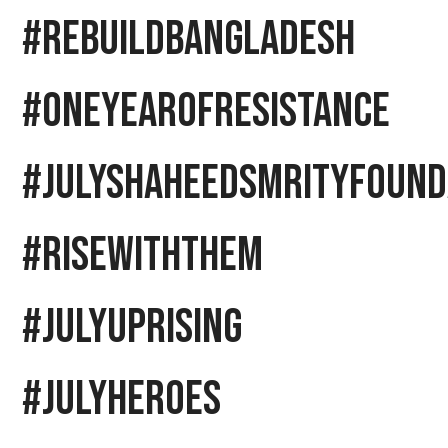
#RebuildBangladesh
#OneYearOfResistance
#JulyShaheedSmrityFound
#RiseWithThem
#JulyUprising
#JulyHeroes