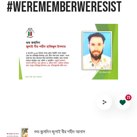
#WeRememberWeResist
25
শুভ জন্মদিন জুলাই বীর শহীদ আনাস