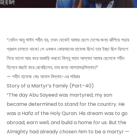
“যেদিন আবু সাঈদ শহীদ হয়, তখন থেকেই আমার ছেলে দেশের জন্য ঝাঁপিয়ে পড়ার
প্রয়াস চালাতে থাকে। সে একজন কোরআনের হাফেজ ছিল। তার ইচ্ছা ছিল বিদেশে
গিয়ে ভালো আয় করে ঘরবাড়ি করবে। কিন্তু মহান আল্লাহ আমার ছেলেকে শহীদ
হিসেবে বাছাই করে রেখেছিলেন, তার জন্য আলহামদুলিল্লাহ।”
— শহীদ হাফেজ মোঃ আনাস বিল্লাহ-এর পরিবার
Story of a Martyr’s Family (Part–40)
“The day Abu Sayeed was martyred, my son
became determined to stand for the country. He
was a Hafiz of the Holy Quran. His dream was to go
abroad, earn well, and build a home for us. But the
Almighty had already chosen him to be a martyr —