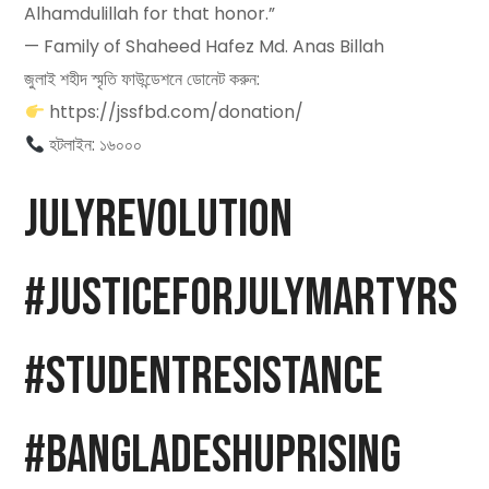
Alhamdulillah for that honor.”
— Family of Shaheed Hafez Md. Anas Billah
জুলাই শহীদ স্মৃতি ফাউন্ডেশনে ডোনেট করুন:
https://jssfbd.com/donation/
হটলাইন: ১৬০০০
JulyRevolution
#JusticeForJulyMartyrs
#StudentResistance
#BangladeshUprising