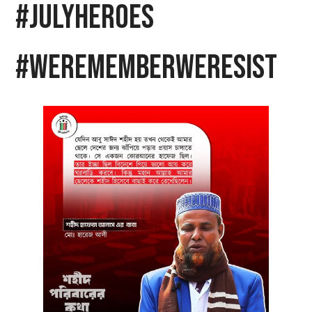
#JulyHeroes
#WeRememberWeResist