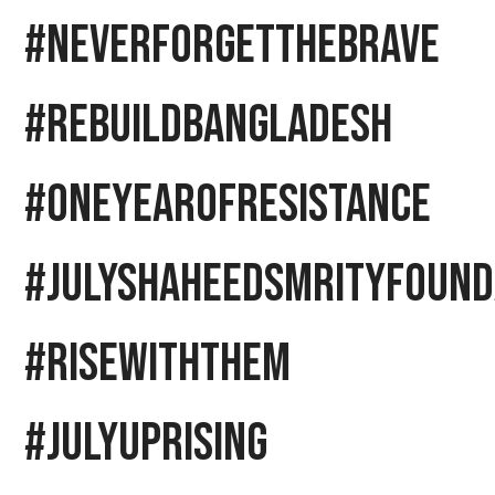
#NeverForgetTheBrave
#RebuildBangladesh
#OneYearOfResistance
#JulyShaheedSmrityFound
#RiseWithThem
#JulyUprising